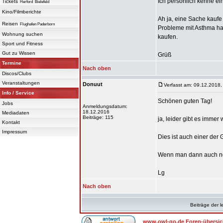
Ich persönlich kenne ei
Tickets
Herford
Bielefeld
Kino/Filmberichte
Ah ja, eine Sache kaufe 
Reisen
Flughafen Paderborn
Probleme mit Asthma hab
Wohnung suchen
kaufen.
Sport und Fitness
Gut zu Wissen
Grüß
Termine
Nach oben
Discos/Clubs
Veranstaltungen
Donuut
Verfasst am: 09.12.2018,
Info / Service
Schönen guten Tag!
Jobs
Anmeldungsdatum:
18.12.2016
Mediadaten
Beiträge: 115
ja, leider gibt es immer
Kontakt
Impressum
Dies ist auch einer der
Wenn man dann auch n
Lg
Nach oben
Beiträge der l
www.owl-go.de Foren-übersic