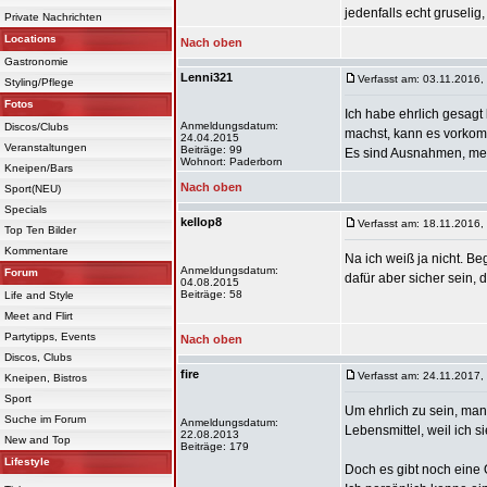
jedenfalls echt gruselig
Private Nachrichten
Locations
Nach oben
Gastronomie
Lenni321
Verfasst am: 03.11.2016,
Styling/Pflege
Fotos
Ich habe ehrlich gesagt
Anmeldungsdatum:
Discos/Clubs
machst, kann es vorkomm
24.04.2015
Veranstaltungen
Beiträge: 99
Es sind Ausnahmen, mehr 
Wohnort: Paderborn
Kneipen/Bars
Nach oben
Sport(NEU)
Specials
kellop8
Verfasst am: 18.11.2016,
Top Ten Bilder
Kommentare
Na ich weiß ja nicht. Be
Anmeldungsdatum:
Forum
dafür aber sicher sein, 
04.08.2015
Beiträge: 58
Life and Style
Meet and Flirt
Partytipps, Events
Nach oben
Discos, Clubs
fire
Verfasst am: 24.11.2017,
Kneipen, Bistros
Sport
Um ehrlich zu sein, man
Suche im Forum
Anmeldungsdatum:
Lebensmittel, weil ich 
22.08.2013
New and Top
Beiträge: 179
Lifestyle
Doch es gibt noch eine 