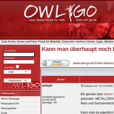
Euer Event, Szene und Party Portal für Bielefeld, Gütersloh, Herford, Höxter, Lippe, Minde
Kann man überhaupt noch 
Username:
Passwort:
www.owl-go.de Foren-übersic
autologin:
Autor
kellop8
Verfasst am: 14.10.2016,
Community
Bin gerade über
diesen 
Anmeldungsdatum:
gefunden. METALLDRAHT! 
Deine Nickpage
04.08.2015
Beiträge: 58
Mars und Sachsenmilch, 
Nickpagesuche
Nickpageliste
Kann man da eigentlich
Profil