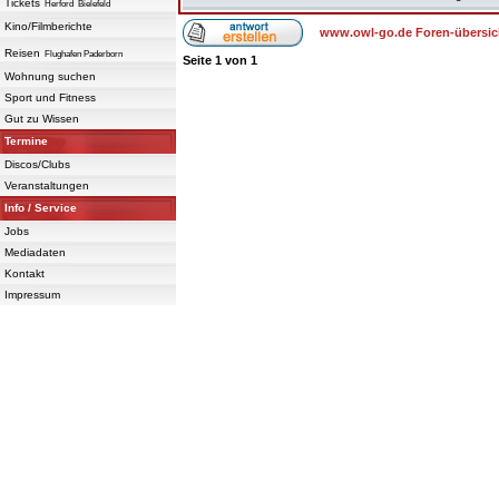
Tickets
Herford
Bielefeld
Kino/Filmberichte
www.owl-go.de Foren-übersic
Reisen
Flughafen Paderborn
Seite
1
von
1
Wohnung suchen
Sport und Fitness
Gut zu Wissen
Termine
Discos/Clubs
Veranstaltungen
Info / Service
Jobs
Mediadaten
Kontakt
Impressum