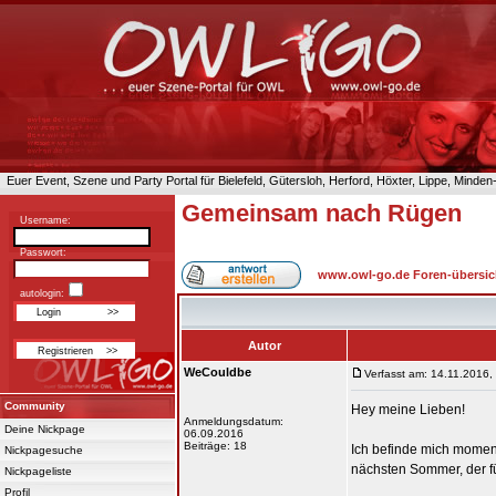
Euer Event, Szene und Party Portal für Bielefeld, Gütersloh, Herford, Höxter, Lippe, Minde
Gemeinsam nach Rügen
Username:
Passwort:
www.owl-go.de Foren-übersic
autologin:
Autor
WeCouldbe
Verfasst am: 14.11.2016,
Community
Hey meine Lieben!
Anmeldungsdatum:
Deine Nickpage
06.09.2016
Beiträge: 18
Ich befinde mich momen
Nickpagesuche
nächsten Sommer, der fü
Nickpageliste
Profil