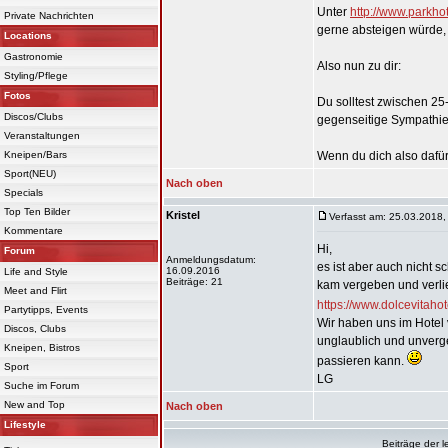
Unter
http://www.parkhot
Private Nachrichten
gerne absteigen würde, 
Locations
Gastronomie
Also nun zu dir:
Styling/Pflege
Fotos
Du solltest zwischen 25
Discos/Clubs
gegenseitige Sympathie 
Veranstaltungen
Kneipen/Bars
Wenn du dich also dafür 
Sport(NEU)
Nach oben
Specials
Top Ten Bilder
Kristel
Verfasst am: 25.03.2018,
Kommentare
Hi,
Forum
Anmeldungsdatum:
es ist aber auch nicht s
16.09.2016
Life and Style
Beiträge: 21
kam vergeben und verlie
Meet and Flirt
https://www.dolcevitaho
Partytipps, Events
Wir haben uns im Hote
Discos, Clubs
unglaublich und unverge
Kneipen, Bistros
passieren kann.
Sport
LG
Suche im Forum
New and Top
Nach oben
Lifestyle
Beiträge der l