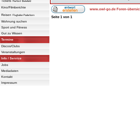
Tickets
Herford
Bielefeld
Kino/Filmberichte
www.owl-go.de Foren-übersic
Reisen
Flughafen Paderborn
Seite
1
von
1
Wohnung suchen
Sport und Fitness
Gut zu Wissen
Termine
Discos/Clubs
Veranstaltungen
Info / Service
Jobs
Mediadaten
Kontakt
Impressum