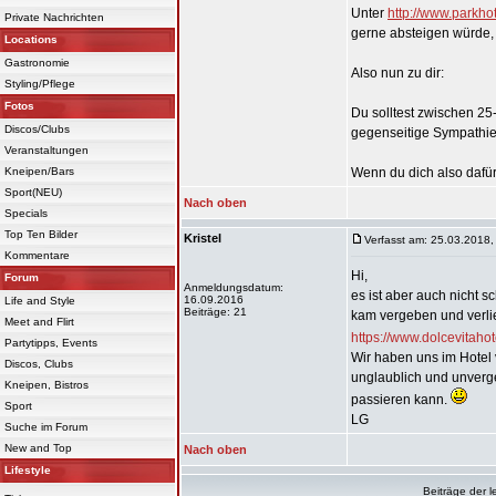
Unter
http://www.parkhot
Private Nachrichten
gerne absteigen würde, 
Locations
Gastronomie
Also nun zu dir:
Styling/Pflege
Fotos
Du solltest zwischen 25
Discos/Clubs
gegenseitige Sympathie 
Veranstaltungen
Kneipen/Bars
Wenn du dich also dafür 
Sport(NEU)
Nach oben
Specials
Top Ten Bilder
Kristel
Verfasst am: 25.03.2018,
Kommentare
Hi,
Forum
Anmeldungsdatum:
es ist aber auch nicht s
16.09.2016
Life and Style
Beiträge: 21
kam vergeben und verlie
Meet and Flirt
https://www.dolcevitaho
Partytipps, Events
Wir haben uns im Hote
Discos, Clubs
unglaublich und unverge
Kneipen, Bistros
passieren kann.
Sport
LG
Suche im Forum
New and Top
Nach oben
Lifestyle
Beiträge der l