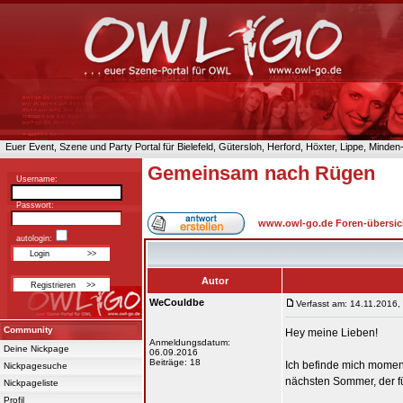
Euer Event, Szene und Party Portal für Bielefeld, Gütersloh, Herford, Höxter, Lippe, Minde
Gemeinsam nach Rügen
Username:
Passwort:
www.owl-go.de Foren-übersic
autologin:
Autor
WeCouldbe
Verfasst am: 14.11.2016,
Community
Hey meine Lieben!
Anmeldungsdatum:
Deine Nickpage
06.09.2016
Beiträge: 18
Ich befinde mich momen
Nickpagesuche
nächsten Sommer, der fü
Nickpageliste
Profil