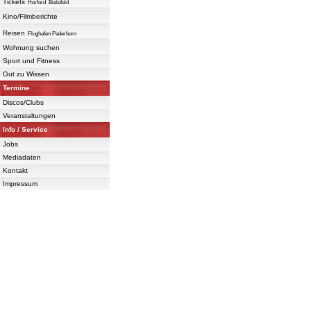
Tickets
Herford
Bielefeld
Kino/Filmberichte
Reisen
Flughafen Paderborn
Wohnung suchen
Sport und Fitness
Gut zu Wissen
Termine
Discos/Clubs
Veranstaltungen
Info / Service
Jobs
Mediadaten
Kontakt
Impressum