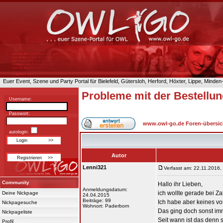
Euer Event, Szene und Party Portal für Bielefeld, Gütersloh, Herford, Höxter, Lippe, Minde
Probleme mit der Bestellu
Username:
Passwort:
www.owl-go.de Foren-übersic
autologin:
Autor
Lenni321
Verfasst am: 22.11.2016,
Community
Hallo ihr Lieben,
Anmeldungsdatum:
ich wollte gerade bei Z
Deine Nickpage
24.04.2015
Beiträge: 99
Ich habe aber keines vo
Nickpagesuche
Wohnort: Paderborn
Das ging doch sonst i
Nickpageliste
Seit wann ist das denn 
Profil