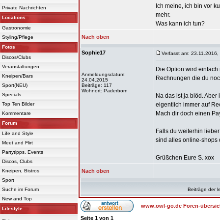
Ich meine, ich bin vor 
Private Nachrichten
mehr.
Locations
Was kann ich tun?
Gastronomie
Nach oben
Styling/Pflege
Fotos
Sophie17
Verfasst am: 23.11.2016,
Discos/Clubs
Veranstaltungen
Die Option wird einfach
Anmeldungsdatum:
Kneipen/Bars
Rechnungen die du noch
24.04.2015
Sport(NEU)
Beiträge: 117
Wohnort: Paderborn
Specials
Na das ist ja blöd. Aber
Top Ten Bilder
eigentlich immer auf Re
Mach dir doch einen Pay
Kommentare
Forum
Falls du weiterhin lieb
Life and Style
sind alles online-shops
Meet and Flirt
Partytipps, Events
Grüßchen Eure S. xox
Discos, Clubs
Kneipen, Bistros
Nach oben
Sport
Suche im Forum
Beiträge der l
New and Top
www.owl-go.de Foren-übersic
Lifestyle
Seite
1
von
1