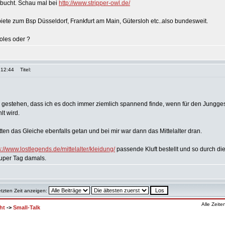
ebucht. Schau mal bei
http://www.stripper-owl.de/
biete zum Bsp Düsseldorf, Frankfurt am Main, Gütersloh etc..also bundesweit.
oles oder ?
 12:44
Titel:
h gestehen, dass ich es doch immer ziemlich spannend finde, wenn für den Jungge
t wird.
ten das Gleiche ebenfalls getan und bei mir war dann das Mittelalter dran.
s://www.lostlegends.de/mittelalter/kleidung/
passende Kluft bestellt und so durch di
super Tag damals.
etzten Zeit anzeigen:
Alle Zeit
ht
->
Small-Talk