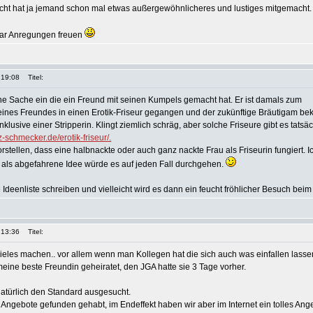
icht hat ja jemand schon mal etwas außergewöhnlicheres und lustiges mitgemacht.
aar Anregungen freuen
 19:08
Titel:
 eine Sache ein die ein Freund mit seinen Kumpels gemacht hat. Er ist damals zum
ines Freundes in einen Erotik-Friseur gegangen und der zukünftige Bräutigam be
nklusive einer Stripperin. Klingt ziemlich schräg, aber solche Friseure gibt es tatsä
-schmecker.de/erotik-friseur/.
stellen, dass eine halbnackte oder auch ganz nackte Frau als Friseurin fungiert. Ic
er als abgefahrene Idee würde es auf jeden Fall durchgehen.
Ideenliste schreiben und vielleicht wird es dann ein feucht fröhlicher Besuch beim 
 13:36
Titel:
eles machen.. vor allem wenn man Kollegen hat die sich auch was einfallen lasse
eine beste Freundin geheiratet, den JGA hatte sie 3 Tage vorher.
atürlich den Standard ausgesucht.
Angebote gefunden gehabt, im Endeffekt haben wir aber im Internet ein tolles Ang