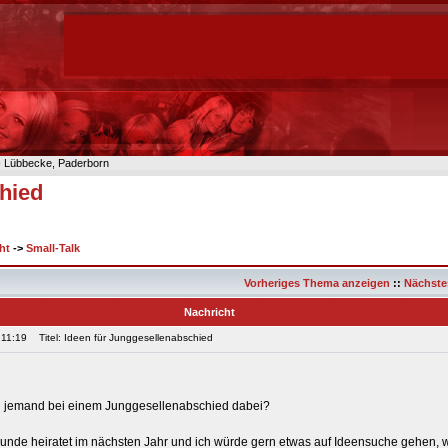
n- Lübbecke, Paderborn
hied
ht
->
Small-Talk
Vorheriges Thema anzeigen
::
Nächste
Nachricht
 11:19
Titel: Ideen für Junggesellenabschied
l jemand bei einem Junggesellenabschied dabei?
eunde heiratet im nächsten Jahr und ich würde gern etwas auf Ideensuche gehen, 