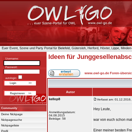
Euer Event, Szene und Party Portal für Bielefeld, Gütersloh, Herford, Höxter, Lippe, Minde
Ideen für Junggesellenabsc
Username:
Passwort:
www.owl-go.de Foren-übersic
autologin:
Autor
kellop8
Verfasst am: 01.12.2016,
Community
Hey Leute,
Anmeldungsdatum:
Deine Nickpage
04.08.2015
Beiträge: 58
war von euch schon ma
Nickpagesuche
Nickpageliste
Einer meiner besten Fr
Profil