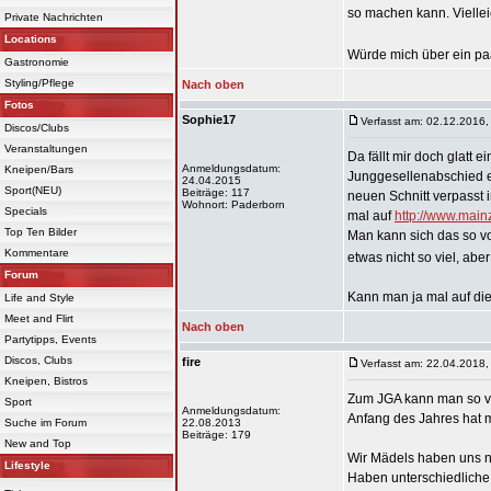
so machen kann. Vielle
Private Nachrichten
Locations
Würde mich über ein p
Gastronomie
Styling/Pflege
Nach oben
Fotos
Sophie17
Verfasst am: 02.12.2016,
Discos/Clubs
Veranstaltungen
Da fällt mir doch glatt
Anmeldungsdatum:
Kneipen/Bars
Junggesellenabschied e
24.04.2015
Sport(NEU)
Beiträge: 117
neuen Schnitt verpasst i
Wohnort: Paderborn
Specials
mal auf
http://www.mainz
Top Ten Bilder
Man kann sich das so vor
Kommentare
etwas nicht so viel, ab
Forum
Kann man ja mal auf die 
Life and Style
Meet and Flirt
Nach oben
Partytipps, Events
Discos, Clubs
fire
Verfasst am: 22.04.2018,
Kneipen, Bistros
Zum JGA kann man so vi
Sport
Anmeldungsdatum:
Anfang des Jahres hat m
Suche im Forum
22.08.2013
Beiträge: 179
New and Top
Wir Mädels haben uns n
Lifestyle
Haben unterschiedliche 