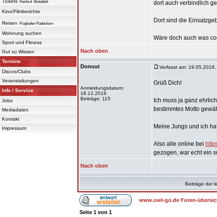
Tickets
Herford
Bielefeld
dort auch verbindlich g
Kino/Filmberichte
Dort sind die Einsatzge
Reisen
Flughafen Paderborn
Wohnung suchen
Wäre doch auch was co
Sport und Fitness
Nach oben
Gut zu Wissen
Termine
Donuut
Verfasst am: 19.05.2018,
Discos/Clubs
Veranstaltungen
Grüß Dich!
Anmeldungsdatum:
Info / Service
18.12.2016
Beiträge: 115
Ich muss ja ganz ehrlic
Jobs
bestimmtes Motto gewähl
Mediadaten
Kontakt
Meine Jungs und ich hat
Impressum
Also alle online bei
http
gezogen, war echt ein 
Nach oben
Beiträge der l
www.owl-go.de Foren-übersic
Seite
1
von
1