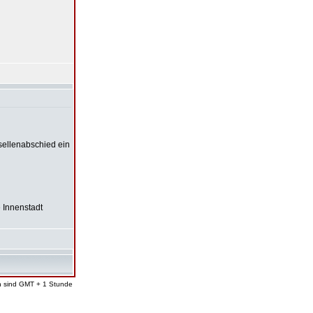
sellenabschied ein
e Innenstadt
en sind GMT + 1 Stunde