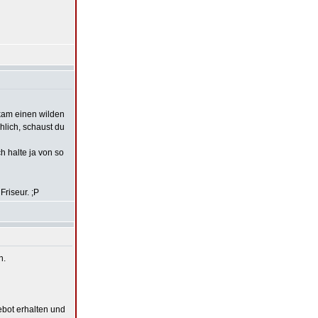
kam einen wilden
chlich, schaust du
h halte ja von so
Friseur. ;P
n.
ebot erhalten und