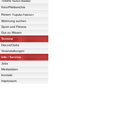
Tickets
Herford
Bielefeld
Kino/Filmberichte
Reisen
Flughafen Paderborn
Wohnung suchen
Sport und Fitness
Gut zu Wissen
Termine
Discos/Clubs
Veranstaltungen
Info / Service
Jobs
Mediadaten
Kontakt
Impressum