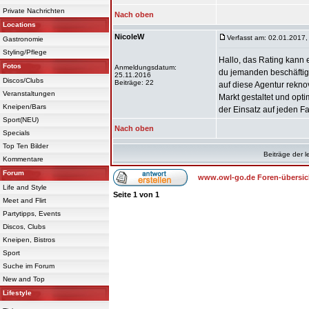
Private Nachrichten
Nach oben
Locations
NicoleW
Verfasst am: 02.01.2017,
Gastronomie
Styling/Pflege
Hallo, das Rating kann 
Fotos
Anmeldungsdatum:
du jemanden beschäftig
25.11.2016
Discos/Clubs
Beiträge: 22
auf diese Agentur rekn
Veranstaltungen
Markt gestaltet und opt
Kneipen/Bars
der Einsatz auf jeden Fa
Sport(NEU)
Nach oben
Specials
Top Ten Bilder
Beiträge der l
Kommentare
Forum
www.owl-go.de Foren-übersic
Life and Style
Seite
1
von
1
Meet and Flirt
Partytipps, Events
Discos, Clubs
Kneipen, Bistros
Sport
Suche im Forum
New and Top
Lifestyle