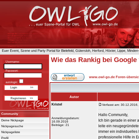
Euer Event, Szene und Party Portal für Bielefeld, Gütersloh, Herford, Höxter, Lippe, Minde
Wie das Rankig bei Google
Username:
Passwort:
www.owl-go.de Foren-übersic
autologin:
Autor
Kristel
Verfasst am: 30.12.2016,
Community
Hallo Community,
Anmeldungsdatum:
Ich bin gerade in einer 
Deine Nickpage
16.09.2016
Beiträge: 21
leite ein neugegründete
Nickpagesuche
immer ein individuelles
Nickpageliste
professionelle Hilfe in
Profil