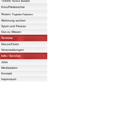
Tickets
Herford
Bielefeld
Kino/Filmberichte
Reisen
Flughafen Paderborn
Wohnung suchen
Sport und Fitness
Gut zu Wissen
Termine
Discos/Clubs
Veranstaltungen
Info / Service
Jobs
Mediadaten
Kontakt
Impressum