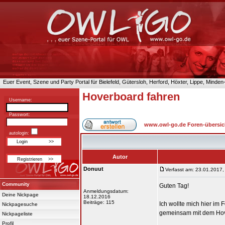
Euer Event, Szene und Party Portal für Bielefeld, Gütersloh, Herford, Höxter, Lippe, Minde
Hoverboard fahren
Username:
Passwort:
www.owl-go.de Foren-übersic
autologin:
Autor
Donuut
Verfasst am: 23.01.2017,
Community
Guten Tag!
Anmeldungsdatum:
Deine Nickpage
18.12.2016
Beiträge: 115
Ich wollte mich hier im 
Nickpagesuche
gemeinsam mit dem Hov
Nickpageliste
Profil