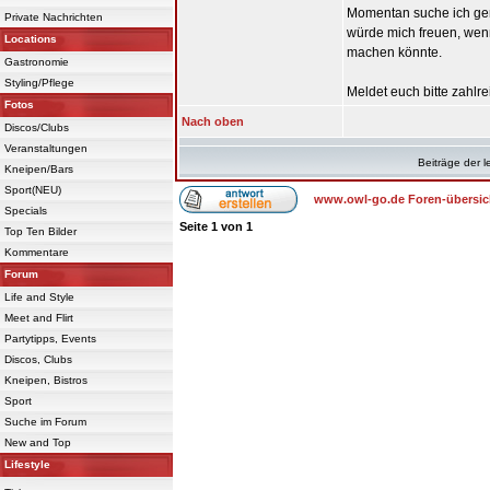
Momentan suche ich ge
Private Nachrichten
würde mich freuen, wen
Locations
machen könnte.
Gastronomie
Styling/Pflege
Meldet euch bitte zahlre
Fotos
Nach oben
Discos/Clubs
Veranstaltungen
Beiträge der l
Kneipen/Bars
Sport(NEU)
www.owl-go.de Foren-übersic
Specials
Seite
1
von
1
Top Ten Bilder
Kommentare
Forum
Life and Style
Meet and Flirt
Partytipps, Events
Discos, Clubs
Kneipen, Bistros
Sport
Suche im Forum
New and Top
Lifestyle