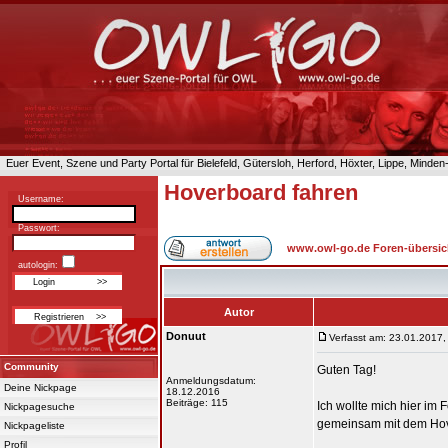
Euer Event, Szene und Party Portal für Bielefeld, Gütersloh, Herford, Höxter, Lippe, Minde
Hoverboard fahren
Username:
Passwort:
www.owl-go.de Foren-übersic
autologin:
Autor
Donuut
Verfasst am: 23.01.2017,
Community
Guten Tag!
Anmeldungsdatum:
Deine Nickpage
18.12.2016
Beiträge: 115
Ich wollte mich hier im 
Nickpagesuche
gemeinsam mit dem Hov
Nickpageliste
Profil