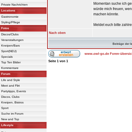
Momentan suche ich ge
Private Nachrichten
würde mich freuen, wen
Locations
machen könnte.
Gastronomie
Styling/Pflege
Meldet euch bitte zahlre
Fotos
Nach oben
Discos/Clubs
Veranstaltungen
Beiträge der l
Kneipen/Bars
Sport(NEU)
www.owl-go.de Foren-übersic
Specials
Seite
1
von
1
Top Ten Bilder
Kommentare
Forum
Life and Style
Meet and Flirt
Partytipps, Events
Discos, Clubs
Kneipen, Bistros
Sport
Suche im Forum
New and Top
Lifestyle