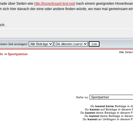
rade über Seiten wie
http://hoverboard-test.net/
nach einem geeigneten Hoverboard
n sich hier danach der eine oder andere finden würde, wo man mal gemeinsam eine
ich.
etzten Zeit anzeigen:
Alle Zeit
ht
->
Sportpartner
Gehe zu:
Du
kannst keine
Beiträge in d
Du
kannst
auf Beiträge in diesem
Du
kannst
deine Beiträge in diesem 
Du
kannst
deine Beiträge in dies
Du
kannst
an Umfragen in diesem 