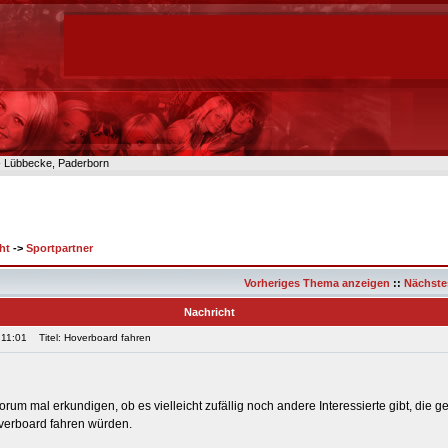
n- Lübbecke, Paderborn
ht
->
Sportpartner
Vorheriges Thema anzeigen
::
Nächste
Nachricht
 11:01
Titel: Hoverboard fahren
Forum mal erkundigen, ob es vielleicht zufällig noch andere Interessierte gibt, die g
erboard fahren würden.