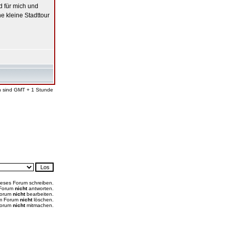
 für mich und
 kleine Stadttour
en sind GMT + 1 Stunde
ieses Forum schreiben.
 Forum
nicht
antworten.
Forum
nicht
bearbeiten.
em Forum
nicht
löschen.
Forum
nicht
mitmachen.