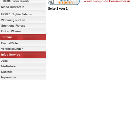
Tickets
www.owl-go.de Foren-übersic
Herford
Bielefeld
Kino/Filmberichte
Seite
1
von
1
Reisen
Flughafen Paderborn
Wohnung suchen
Sport und Fitness
Gut zu Wissen
Termine
Discos/Clubs
Veranstaltungen
Info / Service
Jobs
Mediadaten
Kontakt
Impressum