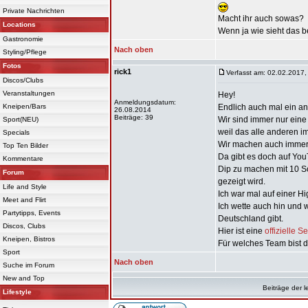
Private Nachrichten
Macht ihr auch sowas?
Locations
Wenn ja wie sieht das b
Gastronomie
Nach oben
Styling/Pflege
Fotos
rick1
Verfasst am: 02.02.2017,
Discos/Clubs
Veranstaltungen
Hey!
Anmeldungsdatum:
Kneipen/Bars
Endlich auch mal ein an
26.08.2014
Beiträge: 39
Wir sind immer nur eine
Sport(NEU)
weil das alle anderen i
Specials
Wir machen auch immer r
Top Ten Bilder
Da gibt es doch auf Yo
Kommentare
Dip zu machen mit 10 Sc
Forum
gezeigt wird.
Life and Style
Ich war mal auf einer H
Meet and Flirt
Ich wette auch hin und w
Partytipps, Events
Deutschland gibt.
Discos, Clubs
Hier ist eine
offizielle Se
Kneipen, Bistros
Für welches Team bist d
Sport
Nach oben
Suche im Forum
New and Top
Beiträge der l
Lifestyle