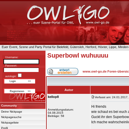
Euer Event, Szene und Party Portal für Bielefeld, Gütersloh, Herford, Höxter, Lippe, Minde
Superbowl wuhuuuu
Username:
Passwort:
www.owl-go.de Foren-übersic
autologin:
Autor
kellop8
Verfasst am: 24.01.2017,
Community
Hi friends
Anmeldungsdatum:
wie schaut es bei euch
Deine Nickpage
04.08.2015
Beiträge: 58
Guckt ihr den Superbow
Nickpagesuche
Ich mache wahrscheinlic
Nickpageliste
Profil