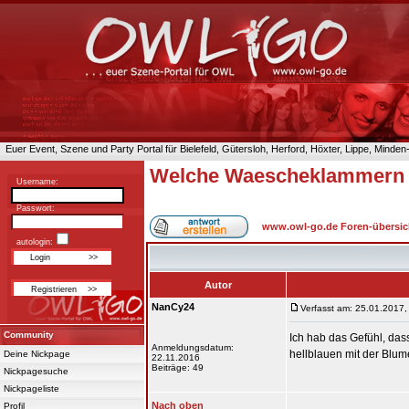
Euer Event, Szene und Party Portal für Bielefeld, Gütersloh, Herford, Höxter, Lippe, Minde
Welche Waescheklammern s
Username:
Passwort:
www.owl-go.de Foren-übersic
autologin:
Autor
NanCy24
Verfasst am: 25.01.2017,
Community
Ich hab das Gefühl, das
Anmeldungsdatum:
hellblauen mit der Blume
Deine Nickpage
22.11.2016
Beiträge: 49
Nickpagesuche
Nickpageliste
Nach oben
Profil