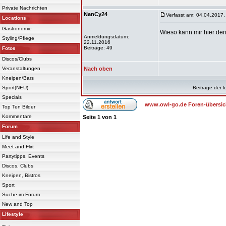
Private Nachrichten
NanCy24
Verfasst am: 04.04.2017,
Locations
Gastronomie
Wieso kann mir hier de
Anmeldungsdatum:
Styling/Pflege
22.11.2016
Beiträge: 49
Fotos
Discos/Clubs
Veranstaltungen
Nach oben
Kneipen/Bars
Sport(NEU)
Beiträge der l
Specials
www.owl-go.de Foren-übersic
Top Ten Bilder
Kommentare
Seite
1
von
1
Forum
Life and Style
Meet and Flirt
Partytipps, Events
Discos, Clubs
Kneipen, Bistros
Sport
Suche im Forum
New and Top
Lifestyle