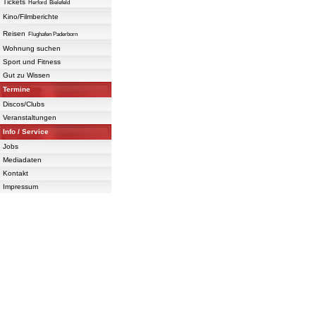
Tickets
Herford
Bielefeld
Kino/Filmberichte
Reisen
Flughafen Paderborn
Wohnung suchen
Sport und Fitness
Gut zu Wissen
Termine
Discos/Clubs
Veranstaltungen
Info / Service
Jobs
Mediadaten
Kontakt
Impressum