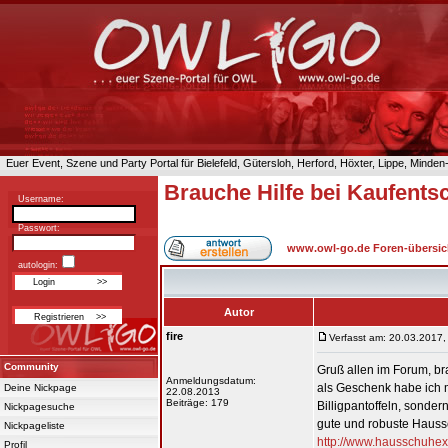
Euer Event, Szene und Party Portal für Bielefeld, Gütersloh, Herford, Höxter, Lippe, Minde
Brauche Hilfe bei Kaufents
Username:
Passwort:
www.owl-go.de Foren-übersic
autologin:
Autor
fire
Verfasst am: 20.03.2017,
Community
Gruß allen im Forum, br
Anmeldungsdatum:
als Geschenk habe ich 
Deine Nickpage
22.08.2013
Beiträge: 179
Billigpantoffeln, sonde
Nickpagesuche
gute und robuste Hauss
Nickpageliste
http://www.hausschuhe
Profil