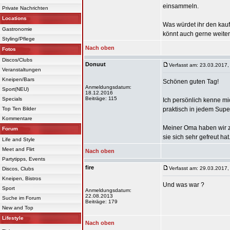
einsammeln.
Private Nachrichten
Locations
Was würdet ihr den kaufe
Gastronomie
könnt auch gerne weiter
Styling/Pflege
Nach oben
Fotos
Discos/Clubs
Donuut
Verfasst am: 23.03.2017,
Veranstaltungen
Kneipen/Bars
Schönen guten Tag!
Anmeldungsdatum:
Sport(NEU)
18.12.2016
Beiträge: 115
Specials
Ich persönlich kenne mic
Top Ten Bilder
praktisch in jedem Supe
Kommentare
Meiner Oma haben wir z
Forum
sie sich sehr gefreut h
Life and Style
Meet and Flirt
Nach oben
Partytipps, Events
fire
Verfasst am: 29.03.2017,
Discos, Clubs
Kneipen, Bistros
Und was war ?
Sport
Anmeldungsdatum:
22.08.2013
Suche im Forum
Beiträge: 179
New and Top
Lifestyle
Nach oben