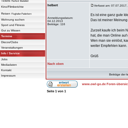
Tickets
Herford
Bielefeld
helbert
Verfasst am: 07.07.2017,
Kino/Filmberichte
Reisen
Flughafen Paderborn
Es ist eine ganz gute I
Anmeldungsdatum:
Wohnung suchen
Das ist meiner Meinung 
04.12.2013
Beiträge: 116
Sport und Fitness
Zurzeit kaufe ich beim N
Gut zu Wissen
hat, die man Online auf 
Termine
Wen man sie einlöst, ka
Discos/Clubs
weiter Empfehlen kann.
Veranstaltungen
Info / Service
Grüß
Jobs
Nach oben
Mediadaten
Kontakt
Beiträge der l
Impressum
www.owl-go.de Foren-übersic
Seite
1
von
1