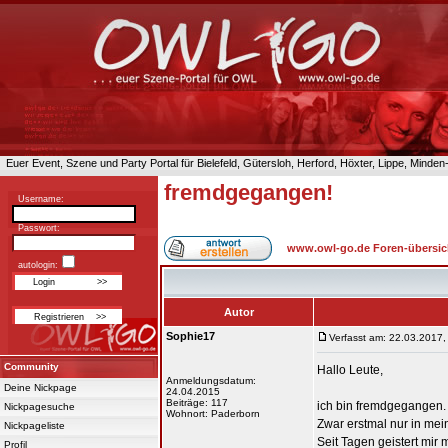
Euer Event, Szene und Party Portal für Bielefeld, Gütersloh, Herford, Höxter, Lippe, Minde
fremdgegangen!
Username:
Passwort:
www.owl-go.de Foren-übersic
autologin:
Autor
Sophie17
Verfasst am: 22.03.2017,
Community
Hallo Leute,
Anmeldungsdatum:
Deine Nickpage
24.04.2015
Beiträge: 117
ich bin fremdgegangen.
Nickpagesuche
Wohnort: Paderborn
Zwar erstmal nur in mei
Nickpageliste
Seit Tagen geistert mir 
Profil