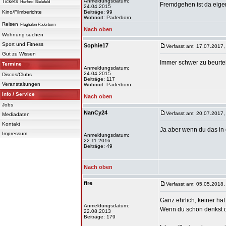
Anmeldungsdatum:
Tickets
Herford
Bielefeld
Fremdgehen ist da eige
24.04.2015
Kino/Filmberichte
Beiträge: 99
Wohnort: Paderborn
Reisen
Flughafen Paderborn
Nach oben
Wohnung suchen
Sport und Fitness
Sophie17
Verfasst am: 17.07.2017,
Gut zu Wissen
Immer schwer zu beurte
Termine
Anmeldungsdatum:
24.04.2015
Discos/Clubs
Beiträge: 117
Veranstaltungen
Wohnort: Paderborn
Info / Service
Nach oben
Jobs
NanCy24
Verfasst am: 20.07.2017,
Mediadaten
Kontakt
Ja aber wenn du das in 
Impressum
Anmeldungsdatum:
22.11.2016
Beiträge: 49
Nach oben
fire
Verfasst am: 05.05.2018,
Ganz ehrlich, keiner hat
Anmeldungsdatum:
Wenn du schon denkst 
22.08.2013
Beiträge: 179