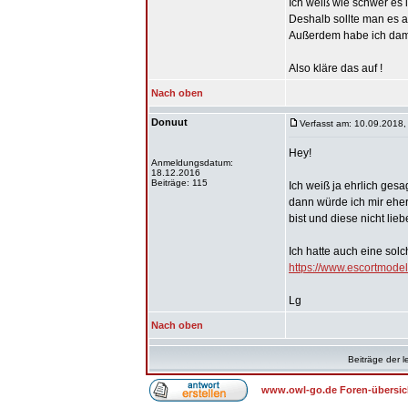
Ich weiß wie schwer es 
Deshalb sollte man es a
Außerdem habe ich dam
Also kläre das auf !
Nach oben
Donuut
Verfasst am: 10.09.2018,
Hey!
Anmeldungsdatum:
18.12.2016
Beiträge: 115
Ich weiß ja ehrlich ges
dann würde ich mir ehe
bist und diese nicht li
Ich hatte auch eine sol
https://www.escortmodel
Lg
Nach oben
Beiträge der l
www.owl-go.de Foren-übersic