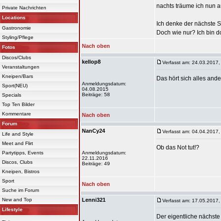
nachts träume ich nun a
Private Nachrichten
Locations
Ich denke der nächste Sch
Gastronomie
Doch wie nur? Ich bin do
Styling/Pflege
Nach oben
Fotos
Discos/Clubs
kellop8
Verfasst am: 24.03.2017,
Veranstaltungen
Kneipen/Bars
Das hört sich alles and
Anmeldungsdatum:
Sport(NEU)
04.08.2015
Beiträge: 58
Specials
Top Ten Bilder
Kommentare
Nach oben
Forum
NanCy24
Verfasst am: 04.04.2017,
Life and Style
Meet and Flirt
Ob das Not tut!?
Partytipps, Events
Anmeldungsdatum:
22.11.2016
Discos, Clubs
Beiträge: 49
Kneipen, Bistros
Sport
Nach oben
Suche im Forum
New and Top
Lenni321
Verfasst am: 17.05.2017,
Lifestyle
Der eigentliche nächste 