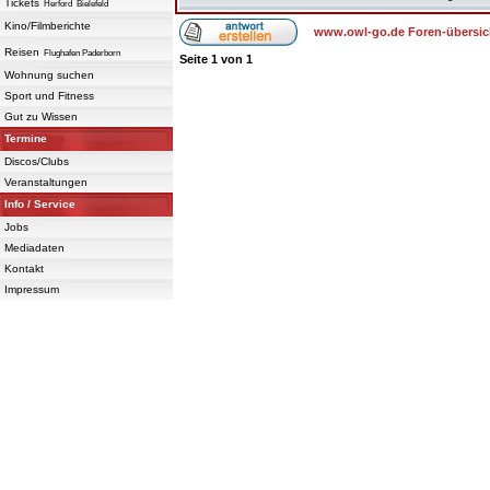
Tickets
Herford
Bielefeld
Kino/Filmberichte
www.owl-go.de Foren-übersic
Reisen
Flughafen Paderborn
Seite
1
von
1
Wohnung suchen
Sport und Fitness
Gut zu Wissen
Termine
Discos/Clubs
Veranstaltungen
Info / Service
Jobs
Mediadaten
Kontakt
Impressum