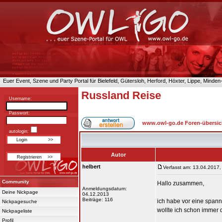
Euer Event, Szene und Party Portal für Bielefeld, Gütersloh, Herford, Höxter, Lippe, Minde
Russland Reise
Username:
Passwort:
www.owl-go.de Foren-übersic
autologin:
Autor
helbert
Verfasst am: 13.04.2017,
Community
Hallo zusammen,
Anmeldungsdatum:
Deine Nickpage
04.12.2013
Beiträge: 116
ich habe vor eine spann
Nickpagesuche
wollte ich schon immer d
Nickpageliste
Profil