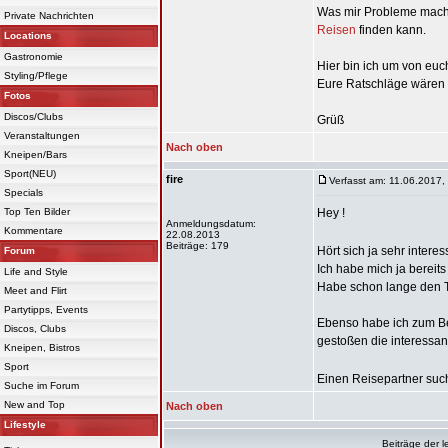
Was mir Probleme macht 
Private Nachrichten
Reisen
finden kann.
Locations
Gastronomie
Hier bin ich um von eu
Styling/Pflege
Eure Ratschläge wären m
Fotos
Discos/Clubs
Grüß
Veranstaltungen
Nach oben
Kneipen/Bars
Sport(NEU)
fire
Verfasst am: 11.06.2017,
Specials
Top Ten Bilder
Hey !
Anmeldungsdatum:
Kommentare
22.08.2013
Beiträge: 179
Hört sich ja sehr intere
Forum
Ich habe mich ja bereit
Life and Style
Habe schon lange den T
Meet and Flirt
Partytipps, Events
Ebenso habe ich zum Bei
Discos, Clubs
gestoßen die interessan
Kneipen, Bistros
Sport
Einen Reisepartner suc
Suche im Forum
New and Top
Nach oben
Lifestyle
Beiträge der l