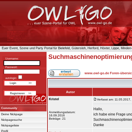
Euer Event, Szene und Party Portal für Bielefeld, Gütersloh, Herford, Höxter, Lippe, Minde
Suchmaschinenoptimierung,
Username:
Passwort:
www.owl-go.de Foren-übersic
autologin:
Autor
Kristel
Verfasst am: 11.05.2017,
Community
Hallo,
Anmeldungsdatum:
ich habe eine Frage und
Deine Nickpage
16.09.2016
Beiträge: 21
Suchmaschinenoptimierun
Nickpagesuche
Danke
Nickpageliste
Profil