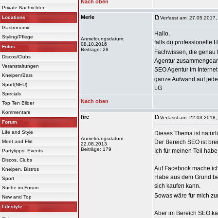
Nach oben
Private Nachrichten
Merle
Locations
Verfasst am: 27.05.2017,
Gastronomie
Hallo,
Styling/Pflege
Anmeldungsdatum:
falls du professionelle 
08.10.2016
Fotos
Beiträge: 28
Fachwissen, die genau f
Discos/Clubs
Agentur zusammengearbe
Veranstaltungen
SEO Agentur im Internet 
Kneipen/Bars
ganze Aufwand auf jede
Sport(NEU)
LG
Specials
Nach oben
Top Ten Bilder
Kommentare
fire
Verfasst am: 22.03.2018,
Forum
Life and Style
Dieses Thema ist natür
Anmeldungsdatum:
Meet and Flirt
Der Bereich SEO ist brei
22.08.2013
Beiträge: 179
Ich für meinen Teil ha
Partytipps, Events
Discos, Clubs
Auf Facebook mache ich 
Kneipen, Bistros
Habe aus dem Grund b
Sport
sich kaufen kann.
Suche im Forum
Sowas wäre für mich z
New and Top
Lifestyle
Aber im Bereich SEO ka