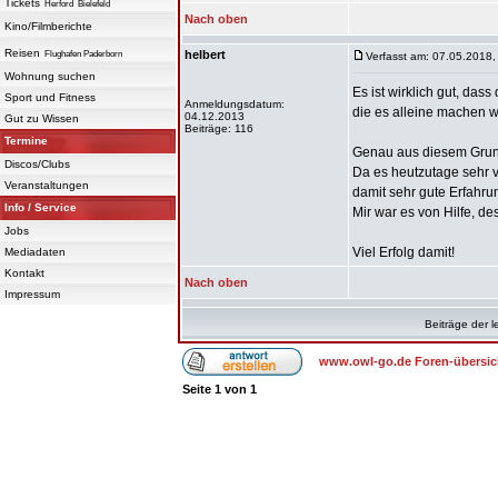
Tickets
Herford
Bielefeld
Nach oben
Kino/Filmberichte
Reisen
helbert
Flughafen Paderborn
Verfasst am: 07.05.2018,
Wohnung suchen
Es ist wirklich gut, das
Sport und Fitness
Anmeldungsdatum:
die es alleine machen w
04.12.2013
Gut zu Wissen
Beiträge: 116
Termine
Genau aus diesem Grund 
Discos/Clubs
Da es heutzutage sehr v
Veranstaltungen
damit sehr gute Erfahru
Info / Service
Mir war es von Hilfe, de
Jobs
Viel Erfolg damit!
Mediadaten
Kontakt
Nach oben
Impressum
Beiträge der l
www.owl-go.de Foren-übersic
Seite
1
von
1