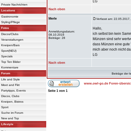
LG
Private Nachrichten
Nach oben
Locations
Gastronomie
Merle
Verfasst am: 22.05.2017,
Styling/Pflege
Fotos
Hallo,
Anmeldungsdatum:
ich selbst bin kein Sam
Discos/Clubs
08.10.2016
Beiträge: 28
Münzen sind sehr wertvo
Veranstaltungen
dass Münzen eine gute W
Kneipen/Bars
mich aber noch nicht da
Sport(NEU)
LG
Specials
Top Ten Bilder
Nach oben
Kommentare
Forum
Beiträge der l
Life and Style
www.owl-go.de Foren-übersic
Meet and Flirt
Partytipps, Events
Seite
1
von
1
Discos, Clubs
Kneipen, Bistros
Sport
Suche im Forum
New and Top
Lifestyle