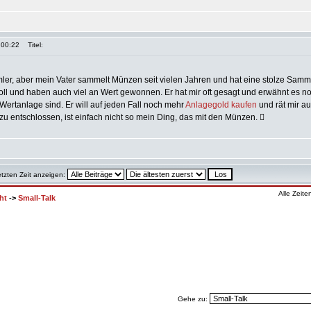
 00:22
Titel:
mler, aber mein Vater sammelt Münzen seit vielen Jahren und hat eine stolze Samm
ll und haben auch viel an Wert gewonnen. Er hat mir oft gesagt und erwähnt es n
ertanlage sind. Er will auf jeden Fall noch mehr
Anlagegold kaufen
und rät mir a
zu entschlossen, ist einfach nicht so mein Ding, das mit den Münzen. 
etzten Zeit anzeigen:
Alle Zeit
ht
->
Small-Talk
Gehe zu: