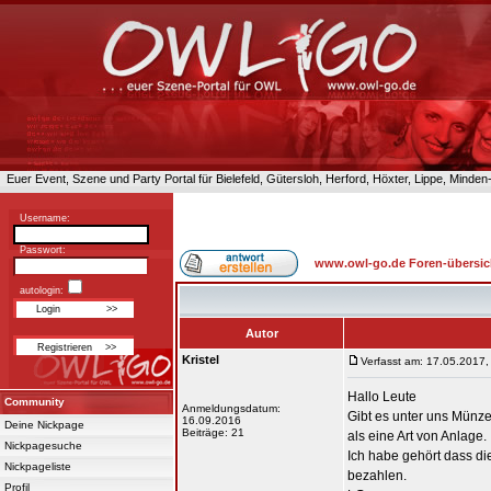
Euer Event, Szene und Party Portal für Bielefeld, Gütersloh, Herford, Höxter, Lippe, Minde
Username:
Passwort:
www.owl-go.de Foren-übersic
autologin:
Autor
Kristel
Verfasst am: 17.05.2017,
Hallo Leute
Community
Anmeldungsdatum:
Gibt es unter uns Münz
16.09.2016
Deine Nickpage
Beiträge: 21
als eine Art von Anlage.
Nickpagesuche
Ich habe gehört dass di
Nickpageliste
bezahlen.
Profil