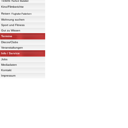
Tickets
Herford
Bielefeld
Kino/Filmberichte
Reisen
Flughafen Paderborn
Wohnung suchen
Sport und Fitness
Gut zu Wissen
Termine
Discos/Clubs
Veranstaltungen
Info / Service
Jobs
Mediadaten
Kontakt
Impressum