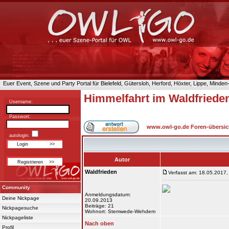
Euer Event, Szene und Party Portal für Bielefeld, Gütersloh, Herford, Höxter, Lippe, Minde
Himmelfahrt im Waldfriede
Username:
Passwort:
www.owl-go.de Foren-übersic
autologin:
Autor
Waldfrieden
Verfasst am: 18.05.2017,
Community
Anmeldungsdatum:
Deine Nickpage
20.09.2013
Beiträge: 21
Nickpagesuche
Wohnort: Stemwede-Wehdem
Nickpageliste
Nach oben
Profil