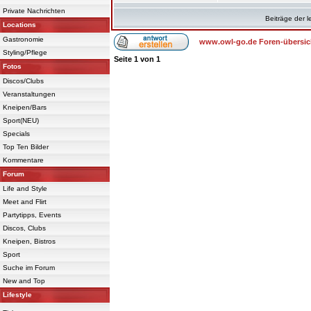
Private Nachrichten
Beiträge der l
Locations
Gastronomie
www.owl-go.de Foren-übersic
Styling/Pflege
Seite
1
von
1
Fotos
Discos/Clubs
Veranstaltungen
Kneipen/Bars
Sport(NEU)
Specials
Top Ten Bilder
Kommentare
Forum
Life and Style
Meet and Flirt
Partytipps, Events
Discos, Clubs
Kneipen, Bistros
Sport
Suche im Forum
New and Top
Lifestyle