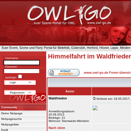
Euer Event, Szene und Party Portal für Bielefeld, Gütersloh, Herford, Höxter, Lippe, Minde
Himmelfahrt im Waldfriede
Username:
Passwort:
www.owl-go.de Foren-übersic
autologin:
Autor
Waldfrieden
Verfasst am: 18.05.2017,
Community
Anmeldungsdatum:
Deine Nickpage
20.09.2013
Beiträge: 21
Nickpagesuche
Wohnort: Stemwede-Wehdem
Nickpageliste
Nach oben
Profil