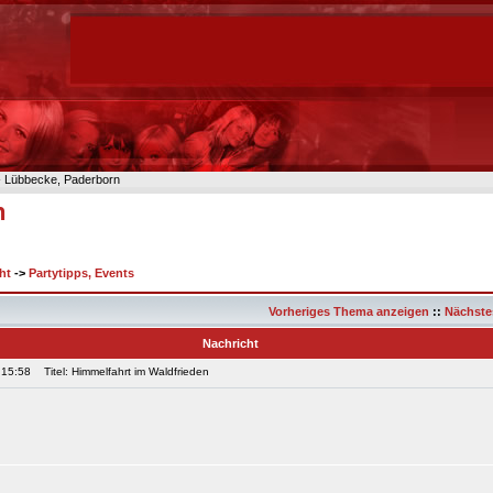
n- Lübbecke, Paderborn
n
ht
->
Partytipps, Events
Vorheriges Thema anzeigen
::
Nächste
Nachricht
 15:58
Titel: Himmelfahrt im Waldfrieden