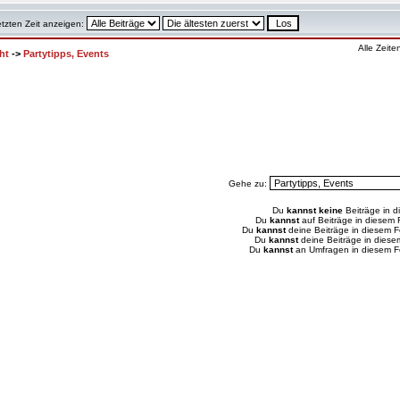
etzten Zeit anzeigen:
Alle Zeit
ht
->
Partytipps, Events
Gehe zu:
Du
kannst keine
Beiträge in d
Du
kannst
auf Beiträge in diesem
Du
kannst
deine Beiträge in diesem 
Du
kannst
deine Beiträge in dies
Du
kannst
an Umfragen in diesem 