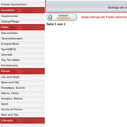
Private Nachrichten
Beiträge der l
Locations
Gastronomie
www.owl-go.de Foren-übersic
Styling/Pflege
Seite
1
von
1
Fotos
Discos/Clubs
Veranstaltungen
Kneipen/Bars
Sport(NEU)
Specials
Top Ten Bilder
Kommentare
Forum
Life and Style
Meet and Flirt
Partytipps, Events
Discos, Clubs
Kneipen, Bistros
Sport
Suche im Forum
New and Top
Lifestyle