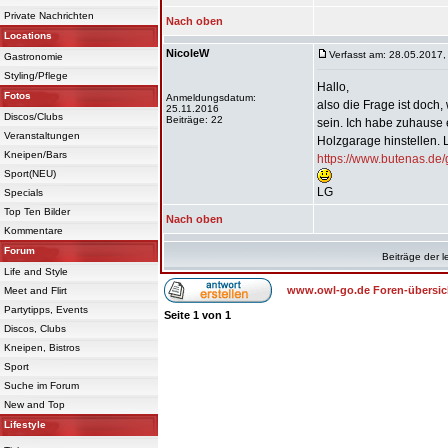
Private Nachrichten
Nach oben
Locations
NicoleW
Verfasst am: 28.05.2017,
Gastronomie
Styling/Pflege
Hallo,
Fotos
Anmeldungsdatum:
also die Frage ist doch,
25.11.2016
Discos/Clubs
Beiträge: 22
sein. Ich habe zuhause 
Veranstaltungen
Holzgarage hinstellen. 
Kneipen/Bars
https://www.butenas.de/
Sport(NEU)
LG
Specials
Top Ten Bilder
Nach oben
Kommentare
Forum
Beiträge der l
Life and Style
www.owl-go.de Foren-übersic
Meet and Flirt
Partytipps, Events
Seite
1
von
1
Discos, Clubs
Kneipen, Bistros
Sport
Suche im Forum
New and Top
Lifestyle