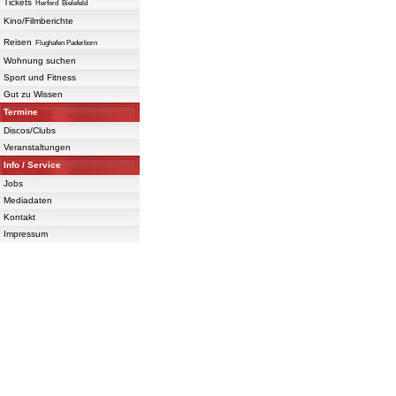
Tickets
Herford
Bielefeld
Kino/Filmberichte
Reisen
Flughafen Paderborn
Wohnung suchen
Sport und Fitness
Gut zu Wissen
Termine
Discos/Clubs
Veranstaltungen
Info / Service
Jobs
Mediadaten
Kontakt
Impressum