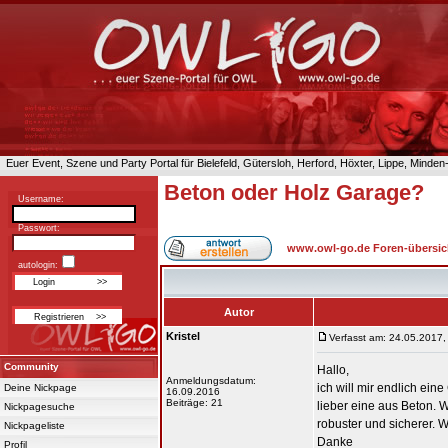
Euer Event, Szene und Party Portal für Bielefeld, Gütersloh, Herford, Höxter, Lippe, Minde
Beton oder Holz Garage?
Username:
Passwort:
www.owl-go.de Foren-übersic
autologin:
Autor
Kristel
Verfasst am: 24.05.2017,
Community
Hallo,
Anmeldungsdatum:
ich will mir endlich ei
Deine Nickpage
16.09.2016
Beiträge: 21
lieber eine aus Beton. W
Nickpagesuche
robuster und sicherer. 
Nickpageliste
Danke
Profil