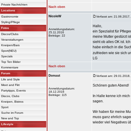
Private Nachrichten
Nach oben
Locations
NicoleW
Gastronomie
Verfasst am: 21.06.2017,
Styling/Pflege
Hallo,
Fotos
Anmeldungsdatum:
ein Spezialist für Pflege
25.11.2016
Discos/Clubs
Beiträge: 22
meine Mutter gestürzt i
Veranstaltungen
sieht ob alles OK ist. I
Kneipen/Bars
habe einfach in die S
Sport(NEU)
zufrieden wie sie sich 
Specials
LG
Top Ten Bilder
Nach oben
Kommentare
Forum
Donuut
Verfasst am: 29.01.2018,
Life and Style
Meet and Flirt
Schönen guten Abend!
Anmeldungsdatum:
Partytipps, Events
18.12.2016
Beiträge: 115
In Halle kenne ich mich 
Discos, Clubs
sagen.
Kneipen, Bistros
Sport
Wir haben für meine Mut
Suche im Forum
muss ganz ehrlich sagen
New and Top
wieder viel Negatives ü
Lifestyle