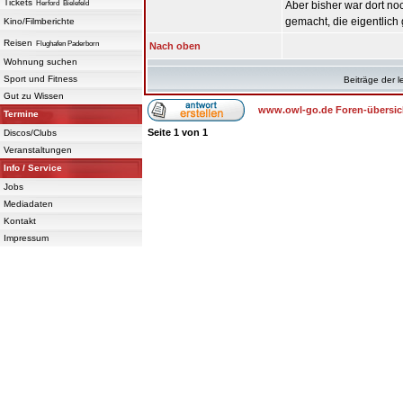
Tickets
Herford
Bielefeld
Aber bisher war dort no
gemacht, die eigentlich 
Kino/Filmberichte
Reisen
Flughafen Paderborn
Nach oben
Wohnung suchen
Sport und Fitness
Beiträge der l
Gut zu Wissen
www.owl-go.de Foren-übersic
Termine
Seite
1
von
1
Discos/Clubs
Veranstaltungen
Info / Service
Jobs
Mediadaten
Kontakt
Impressum