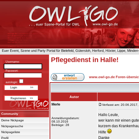
Euer Event, Szene und Party Portal für Bielefeld, Gütersloh, Herford, Höxter, Lippe, Minde
Pflegedienst in Halle!
Username:
Passwort:
www.owl-go.de Foren-übersic
autologin:
Autor
Merle
Verfasst am: 20.06.2017,
Community
Hallo Leute,
Anmeldungsdatum:
wer kann mir einen gut
Deine Nickpage
08.10.2016
Beiträge: 28
kurzem das Krankenhaus 
Nickpagesuche
Hilfe
Nickpageliste
Danke
Profil