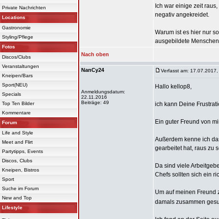
Ich war einige zeit raus
Private Nachrichten
negativ angekreidet.
Locations
Gastronomie
Warum ist es hier nur so 
Styling/Pflege
ausgebildete Menschen
Fotos
Nach oben
Discos/Clubs
Veranstaltungen
NanCy24
Verfasst am: 17.07.2017,
Kneipen/Bars
Sport(NEU)
Hallo kellop8,
Anmeldungsdatum:
Specials
22.11.2016
Beiträge: 49
Top Ten Bilder
ich kann Deine Frustrat
Kommentare
Ein guter Freund von mi
Forum
Life and Style
Außerdem kenne ich das
Meet and Flirt
gearbeitet hat, raus zu se
Partytipps, Events
Discos, Clubs
Da sind viele Arbeitgebe
Kneipen, Bistros
Chefs sollten sich ein 
Sport
Suche im Forum
Um auf meinen Freund 
New and Top
damals zusammen gesucht
Lifestyle