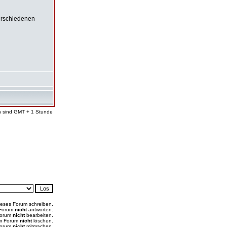
verschiedenen
en sind GMT + 1 Stunde
ieses Forum schreiben.
 Forum
nicht
antworten.
Forum
nicht
bearbeiten.
em Forum
nicht
löschen.
Forum
nicht
mitmachen.