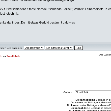
ch die Übersichtlichkeit und Vielfältigkeit im Angebot gut.
ick für verschiedene Städte Norddeutschlands, Teilzeit, Vollzeit, Leiharbeit etc. in 
ustrietechnik.
enke da findest Du mit etwas Geduld bestimmt bald was !
etzten Zeit anzeigen:
Alle Zeit
ht
->
Small-Talk
Gehe zu:
Du
kannst keine
Beiträge in d
Du
kannst
auf Beiträge in diesem
Du
kannst
deine Beiträge in diesem 
Du
kannst
deine Beiträge in dies
Du
kannst
an Umfragen in diesem 