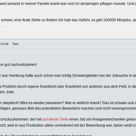
, weil jemand in meiner Familie krank war und ich denjenigen pflegen musste. Und j
schwer, eine feste Stelle zu finden! Ich hab das Gefühl, es gibt 100000 Minijobs, abe
.
 13:06
Titel:
ion gut nachvollziehen!
r aus Hamburg hatte auch schon mal richtig Schwierigkeiten bei der Jobsuche in 
 Problem durch eigene Krankheit oder Krankheit von anderen aus dem Feld, in d
in, total.
r skeptisch! Wird es wieder passieren? War er wirklich krank? Das ist schade und ä
richtiges, genaues Bild des potentiellen Bewerbers machen und nicht voreingenomm
zurückzukommen: der hat
auf dieser Seite
einen Job als Anlagenmechaniker gefun
, weil er aus Frustration allein unmotiviert mit der Bewerbung war, daher weiß 