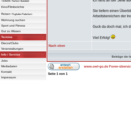
Ich fand an der Seite au
Tickets
Herford
Bielefeld
Kino/Filmberichte
Sie liefern einen Überbl
Reisen
Flughafen Paderborn
Arbeitsbereichen der Ind
Wohnung suchen
Sport und Fitness
Guck da doch mal, ich d
Gut zu Wissen
Termine
Viel Erfolg!
Discos/Clubs
Nach oben
Veranstaltungen
Info / Service
Beiträge der l
Jobs
Mediadaten
www.owl-go.de Foren-übersic
Kontakt
Seite
1
von
1
Impressum