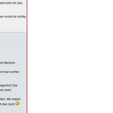
etzt wird mir das
r nichts für richtig
dem Bereich.
em man vorher
rgerlich! Die
en sein!
den. Wir haben
ich das noch