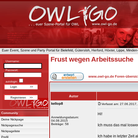
Euer Event, Szene und Party Portal für Bielefeld, Gütersloh, Herford, Höxter, Lippe, Minde
Frust wegen Arbeitssuche
Username:
Passwort:
www.owl-go.de Foren-übersic
autologin:
Autor
kellop8
Verfasst am: 27.06.2017,
Community
Hi!
Anmeldungsdatum:
Deine Nickpage
04.08.2015
Beiträge: 58
Ich muss das mal loswer
Nickpagesuche
Nickpageliste
Ich habe in letzter Zeit
Profil