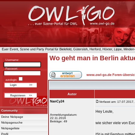
Euer Event, Szene und Party Portal für Bielefeld, Gütersloh, Herford, Höxter, Lippe, Minde
Wo geht man in Berlin aktu
Username:
Passwort:
www.owl-go.de Foren-übersic
autologin:
Autor
NanCy24
Verfasst am: 17.07.2017,
Community
Hey Leute,
Anmeldungsdatum:
Deine Nickpage
22.11.2016
Beiträge: 49
Nickpagesuche
wie sicher viele von E
Nickpageliste
Profil
ISt ja mit Fernbus mitt