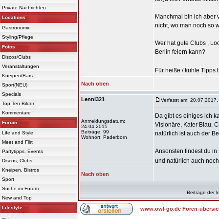
Private Nachrichten
Manchmal bin ich aber v
Locations
nicht, wo man noch so 
Gastronomie
Styling/Pflege
Wer hat gute Clubs , Loca
Fotos
Berlin feiern kann?
Discos/Clubs
Veranstaltungen
Für heiße / kühle Tipps
Kneipen/Bars
Nach oben
Sport(NEU)
Specials
Lenni321
Verfasst am: 20.07.2017,
Top Ten Bilder
Kommentare
Da gibt es einiges ich k
Anmeldungsdatum:
Forum
Visionäre, Kater Blau, 
24.04.2015
Beiträge: 99
Life and Style
natürlich ist auch der 
Wohnort: Paderborn
Meet and Flirt
Ansonsten findest du in
Partytipps, Events
und natürlich auch noch
Discos, Clubs
Kneipen, Bistros
Nach oben
Sport
Suche im Forum
Beiträge der l
New and Top
Lifestyle
www.owl-go.de Foren-übersic