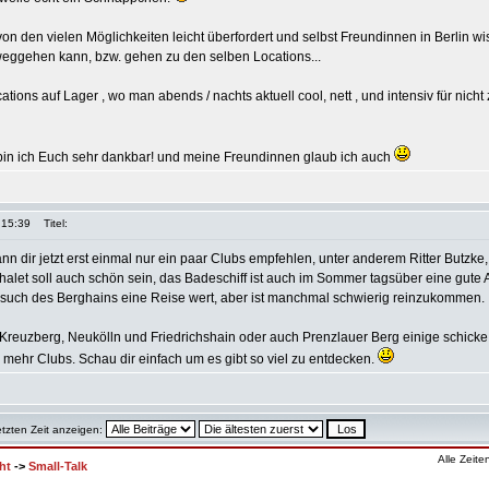
on den vielen Möglichkeiten leicht überfordert und selbst Freundinnen in Berlin 
weggehen kann, bzw. gehen zu den selben Locations...
tions auf Lager , wo man abends / nachts aktuell cool, nett , und intensiv für nicht 
 bin ich Euch sehr dankbar! und meine Freundinnen glaub ich auch
 15:39
Titel:
ann dir jetzt erst einmal nur ein paar Clubs empfehlen, unter anderem Ritter Butzke
Chalet soll auch schön sein, das Badeschiff ist auch im Sommer tagsüber eine gute
Besuch des Berghains eine Reise wert, aber ist manchmal schwierig reinzukommen.
 Kreuzberg, Neukölln und Friedrichshain oder auch Prenzlauer Berg einige schick
 mehr Clubs. Schau dir einfach um es gibt so viel zu entdecken.
etzten Zeit anzeigen:
Alle Zeit
ht
->
Small-Talk