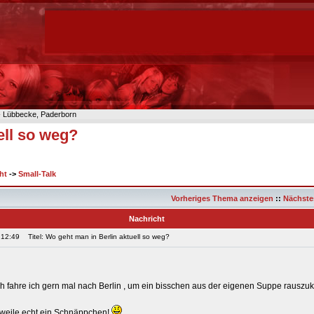
n- Lübbecke, Paderborn
ell so weg?
ht
->
Small-Talk
Vorheriges Thema anzeigen
::
Nächste
Nachricht
 12:49
Titel: Wo geht man in Berlin aktuell so weg?
uch fahre ich gern mal nach Berlin , um ein bisschen aus der eigenen Suppe raus
lerweile echt ein Schnäppchen!