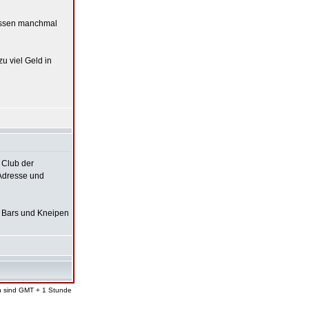
wissen manchmal
zu viel Geld in
, Club der
 Adresse und
e Bars und Kneipen
en sind GMT + 1 Stunde