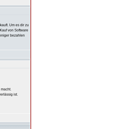
auft. Um es dir zu
n Kauf von Software
 weniger bezahlen
 macht.
lässig ist.