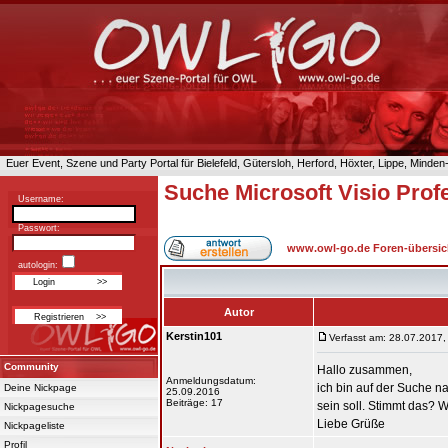
Euer Event, Szene und Party Portal für Bielefeld, Gütersloh, Herford, Höxter, Lippe, Minde
Suche Microsoft Visio Prof
Username:
Passwort:
www.owl-go.de Foren-übersic
autologin:
Autor
Kerstin101
Verfasst am: 28.07.2017,
Community
Hallo zusammen,
Anmeldungsdatum:
ich bin auf der Suche na
Deine Nickpage
25.09.2016
Beiträge: 17
sein soll. Stimmt das?
Nickpagesuche
Liebe Grüße
Nickpageliste
Profil