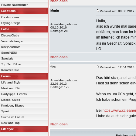
Nach oben
Private Nachrichten
Merle
Locations
Verfasst am: 08.08.2017,
Gastronomie
Hallo,
Styling/Pflege
Anmeldungsdatum:
also ich würde mal sage
08.10.2016
Fotos
Beiträge: 28
erklären, man kann im I
Discos/Clubs
im Internet. Ich habe mi
Veranstaltungen
als im Geschäft. Sonst
Kneipen/Bars
LG
Sport(NEU)
Nach oben
Specials
Top Ten Bilder
fire
Verfasst am: 12.04.2018,
Kommentare
Forum
Das hört sich ja toll an 
Anmeldungsdatum:
Life and Style
Hast du denn schon ei
22.08.2013
Beiträge: 179
Meet and Flirt
Wenn es um PCs geht, d
Partytipps, Events
Ich habe schon ein Pro
Discos, Clubs
Kneipen, Bistros
Bei
https://www.ccleane
Sport
Habe da auch sehr gute
Suche im Forum
New and Top
Nach oben
Lifestyle
Beiträge der l