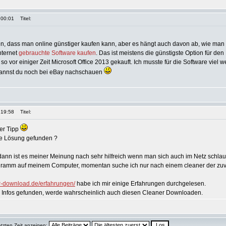
 00:01
Titel:
n, dass man online günstiger kaufen kann, aber es hängt auch davon ab, wie man k
nternet
gebrauchte Software kaufen
. Das ist meistens die günstigste Option für de
r so vor einiger Zeit Microsoft Office 2013 gekauft. Ich musste für die Software viel
 kannst du noch bei eBay nachschauen
 19:58
Titel:
der Tipp
ne Lösung gefunden ?
ann ist es meiner Meinung nach sehr hilfreich wenn man sich auch im Netz schlau
gramm auf meinem Computer, momentan suche ich nur nach einem cleaner der zuver
r-download.de/erfahrungen/
habe ich mir einige Erfahrungen durchgelesen.
 Infos gefunden, werde wahrscheinlich auch diesen Cleaner Downloaden.
etzten Zeit anzeigen: