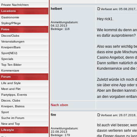
Private Nachrichten
helbert
Verfasst am: 05.08.2017,
Locations
Gastronomie
Hey rick1.
Anmeldungsdatum:
Styling/Pflege
04.12.2013
Beiträge: 116
Fotos
Wie kommst du denn an d
es dafür ausprobieren?
Discos/Clubs
Veranstaltungen
Also was sehr wichtig b
Kneipen/Bars
dass eine gute Mischun
Sport(NEU)
Casino Angebot, denn 
Specials
Dann sollten natürlich
Top Ten Bilder
Kundenservice und die 
Kommentare
Forum
Zuletzt würde ich noch d
Life and Style
sie über eine App oder 
Meet and Flirt
Aber am Besten kannst 
Partytipps, Events
an den vorgaben entlang
Discos, Clubs
Nach oben
Kneipen, Bistros
Sport
fire
Verfasst am: 26.07.2018,
Suche im Forum
New and Top
Ist auch viel besser, we
Anmeldungsdatum:
Lifestyle
davon verlieren sehr vi
22.08.2013
Beiträge: 179
die Finger davon zu las