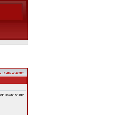
s Thema anzeigen
piele sowas selber