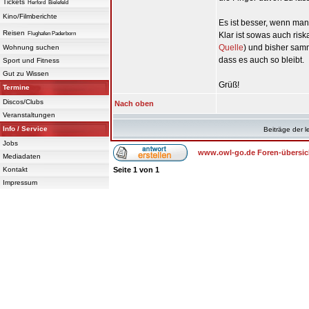
Tickets
Herford
Bielefeld
Kino/Filmberichte
Es ist besser, wenn man 
Reisen
Flughafen Paderborn
Klar ist sowas auch ris
Quelle
) und bisher samm
Wohnung suchen
dass es auch so bleibt.
Sport und Fitness
Gut zu Wissen
Grüß!
Termine
Discos/Clubs
Nach oben
Veranstaltungen
Info / Service
Beiträge der l
Jobs
www.owl-go.de Foren-übersic
Mediadaten
Kontakt
Seite
1
von
1
Impressum