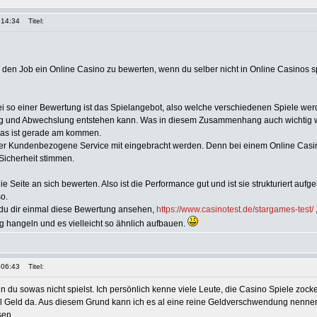
 14:34
Titel:
en Job ein Online Casino zu bewerten, wenn du selber nicht in Online Casinos spi
ei so einer Bewertung ist das Spielangebot, also welche verschiedenen Spiele we
g und Abwechslung entstehen kann. Was in diesem Zusammenhang auch wichtig wä
das ist gerade am kommen.
 der Kundenbezogene Service mit eingebracht werden. Denn bei einem Online Casin
Sicherheit stimmen.
ie Seite an sich bewerten. Also ist die Performance gut und ist sie strukturiert aufg
so.
du dir einmal diese Bewertung ansehen,
https://www.casinotest.de/stargames-test/
 hangeln und es vielleicht so ähnlich aufbauen.
 06:43
Titel:
nn du sowas nicht spielst. Ich persönlich kenne viele Leute, die Casino Spiele zoc
el Geld da. Aus diesem Grund kann ich es al eine reine Geldverschwendung nennen
sen.