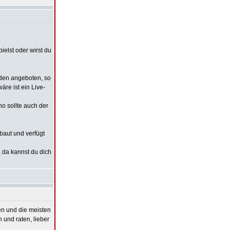
elst oder wirst du
rden angeboten, so
re ist ein Live-
o sollte auch der
ebaut und verfügt
, da kannst du dich
ken und die meisten
 und raten, lieber