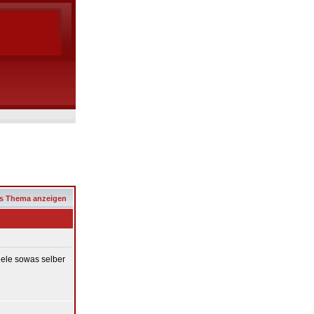
s Thema anzeigen
piele sowas selber