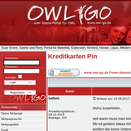
Euer Event, Szene und Party Portal für Bielefeld, Gütersloh, Herford, Höxter, Lippe, Minde
Kreditkarten Pin
Username:
Passwort:
www.owl-go.de Foren-übersic
autologin:
Autor
helbert
Verfasst am: 15.08.2017,
Community
Huhu zusammen,
Anmeldungsdatum:
Deine Nickpage
04.12.2013
Beiträge: 116
seit wann muss man bei
Nickpagesuche
Mir ist gestern etwas ri
Nickpageliste
wollten die keine Unters
Profil