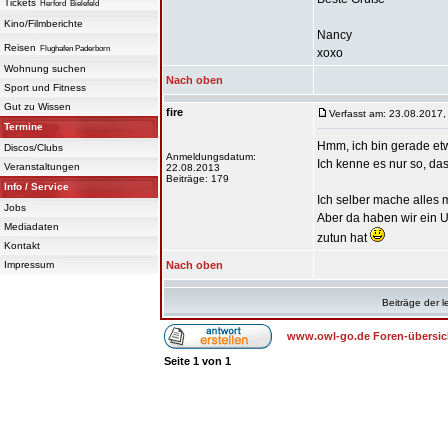
Tickets
Herford
Bielefeld
Kino/Filmberichte
Nancy
Reisen
Flughafen Paderborn
xoxo
Wohnung suchen
Nach oben
Sport und Fitness
Gut zu Wissen
fire
Verfasst am: 23.08.2017,
Termine
Hmm, ich bin gerade etwa
Discos/Clubs
Anmeldungsdatum:
Ich kenne es nur so, da
Veranstaltungen
22.08.2013
Beiträge: 179
Info / Service
Ich selber mache alles m
Jobs
Aber da haben wir ein 
Mediadaten
zutun hat
Kontakt
Impressum
Nach oben
Beiträge der l
www.owl-go.de Foren-übersic
Seite
1
von
1