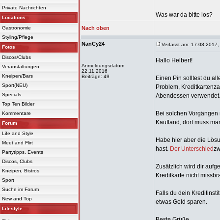
Private Nachrichten
Was war da bitte los?
Locations
Gastronomie
Nach oben
Styling/Pflege
NanCy24
Verfasst am: 17.08.2017,
Fotos
Discos/Clubs
Hallo Helbert!
Anmeldungsdatum:
Veranstaltungen
22.11.2016
Kneipen/Bars
Beiträge: 49
Einen Pin solltest du a
Sport(NEU)
Problem, Kreditkartenza
Specials
Abendessen verwendet
Top Ten Bilder
Bei solchen Vorgängen 
Kommentare
Kaufland, dort muss ma
Forum
Life and Style
Habe hier aber die Lösu
Meet and Flirt
hast.
Der Unterschied
zw
Partytipps, Events
Discos, Clubs
Zusätzlich wird dir auf
Kneipen, Bistros
Kreditkarte nicht missbr
Sport
Suche im Forum
Falls du dein Kreditinst
New and Top
etwas Geld sparen.
Lifestyle
Beste Grüße