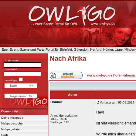
Euer Event, Szene und Party Portal für Bielefeld, Gütersloh, Herford, Höxter, Lippe, Minde
Nach Afrika
Username:
Passwort:
www.owl-go.de Foren-übersic
autologin:
Autor
Donuut
Verfasst am: 03.09.2017,
Community
Hey!
Anmeldungsdatum:
Deine Nickpage
18.12.2016
Beiträge: 115
Ist hier vielleicht jema
Nickpagesuche
Nickpageliste
Würde mich über einen R
Profil