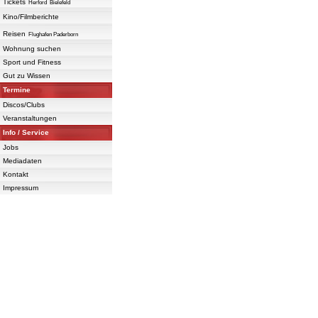
Tickets
Herford
Bielefeld
Kino/Filmberichte
Reisen
Flughafen Paderborn
Wohnung suchen
Sport und Fitness
Gut zu Wissen
Termine
Discos/Clubs
Veranstaltungen
Info / Service
Jobs
Mediadaten
Kontakt
Impressum