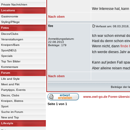
Private Nachrichten
Wer Interesse hat, kann 
Locations
Gastronomie
Nach oben
Styling/Pflege
fire
Verfasst am: 08.03.2018,
Fotos
Discos/Clubs
Ich war schon einmal do
Anmeldungsdatum:
Veranstaltungen
Hast du denn schon ein
22.08.2013
Kneipen/Bars
Beiträge: 179
Wenn nicht, dann
finde
Sport(NEU)
Ich werde dieses Jahr 
Specials
Top Ten Bilder
Kann auf jeden Fall sp
Kommentare
Aber alleine reisen ma
Forum
Nach oben
Life and Style
Meet and Flirt
Beiträge der l
Partytipps, Events
Discos, Clubs
www.owl-go.de Foren-übersic
Kneipen, Bistros
Seite
1
von
1
Sport
Suche im Forum
New and Top
Lifestyle