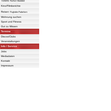
Tickets
Herford
Bielefeld
Kino/Filmberichte
Reisen
Flughafen Paderborn
Wohnung suchen
Sport und Fitness
Gut zu Wissen
Termine
Discos/Clubs
Veranstaltungen
Info / Service
Jobs
Mediadaten
Kontakt
Impressum