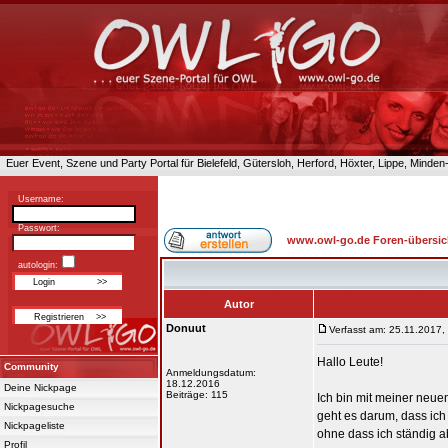
Euer Event, Szene und Party Portal für Bielefeld, Gütersloh, Herford, Höxter, Lippe, Minde
Username:
Passwort:
www.owl-go.de Foren-übersic
autologin:
Autor
Donuut
Verfasst am: 25.11.2017,
Hallo Leute!
Community
Anmeldungsdatum:
18.12.2016
Deine Nickpage
Beiträge: 115
Ich bin mit meiner neue
Nickpagesuche
geht es darum, dass ich
Nickpageliste
ohne dass ich ständig 
Profil