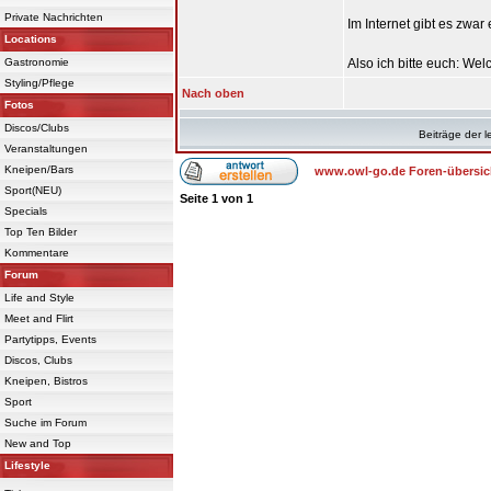
Private Nachrichten
Im Internet gibt es zwar
Locations
Gastronomie
Also ich bitte euch: Wel
Styling/Pflege
Nach oben
Fotos
Discos/Clubs
Beiträge der l
Veranstaltungen
Kneipen/Bars
www.owl-go.de Foren-übersic
Sport(NEU)
Seite
1
von
1
Specials
Top Ten Bilder
Kommentare
Forum
Life and Style
Meet and Flirt
Partytipps, Events
Discos, Clubs
Kneipen, Bistros
Sport
Suche im Forum
New and Top
Lifestyle