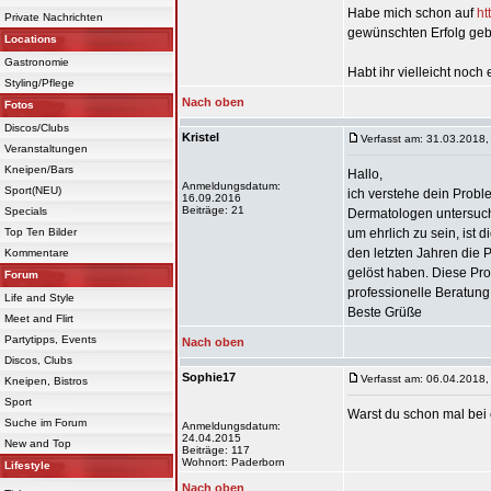
Habe mich schon auf
ht
Private Nachrichten
gewünschten Erfolg gebr
Locations
Gastronomie
Habt ihr vielleicht noch
Styling/Pflege
Nach oben
Fotos
Discos/Clubs
Kristel
Verfasst am: 31.03.2018,
Veranstaltungen
Kneipen/Bars
Hallo,
Anmeldungsdatum:
Sport(NEU)
ich verstehe dein Proble
16.09.2016
Beiträge: 21
Specials
Dermatologen untersuch
Top Ten Bilder
um ehrlich zu sein, ist 
den letzten Jahren die 
Kommentare
gelöst haben. Diese Pr
Forum
professionelle Beratung 
Life and Style
Beste Grüße
Meet and Flirt
Partytipps, Events
Nach oben
Discos, Clubs
Sophie17
Verfasst am: 06.04.2018,
Kneipen, Bistros
Sport
Warst du schon mal bei
Suche im Forum
Anmeldungsdatum:
24.04.2015
New and Top
Beiträge: 117
Wohnort: Paderborn
Lifestyle
Nach oben