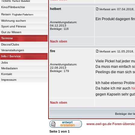
Tickets
Herford
Bielefeld
Kino/Filmberichte
helbert
Verfasst am: 07.04.2018,
Reisen
Flughafen Paderborn
Ein Produkt dagegen fin
Wohnung suchen
Anmeldungsdatum:
04.12.2013
Sport und Fitness
Beiträge: 116
Gut zu Wissen
Termine
Nach oben
Discos/Clubs
Veranstaltungen
fire
Verfasst am: 11.05.2018,
Info / Service
Viele Pickel hat jeder m
Jobs
Anmeldungsdatum:
Da muss man einfach sch
22.08.2013
Mediadaten
Beiträge: 179
Peelings die man sich 
Kontakt
Impressum
Ich habe ebenso Proble
Da habe ich mir auch
hi
gegen Kapseln sehr gut
Nach oben
Beiträge der l
www.owl-go.de Foren-übersic
Seite
1
von
1