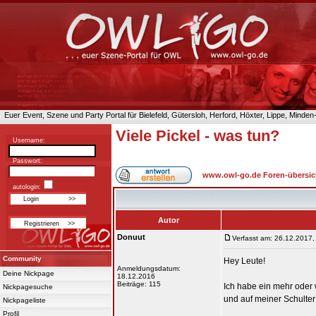
Euer Event, Szene und Party Portal für Bielefeld, Gütersloh, Herford, Höxter, Lippe, Minde
Viele Pickel - was tun?
Username:
Passwort:
www.owl-go.de Foren-übersic
autologin:
Autor
Donuut
Verfasst am: 26.12.2017,
Community
Hey Leute!
Anmeldungsdatum:
Deine Nickpage
18.12.2016
Beiträge: 115
Ich habe ein mehr oder 
Nickpagesuche
und auf meiner Schulte
Nickpageliste
Profil