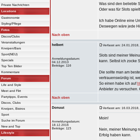
Was sind den beliebte S
Private Nachrichten
Oder was für Slots spiel
Locations
Gastronomie
Ich habe Online eine Un
Styling/Pflege
Deswegen wäre jede Hi
Fotos
Nach oben
Discos/Clubs
Veranstaltungen
helbert
Verfasst am: 24.01.2018,
Kneipen/Bars
Sport(NEU)
Slots sind meiner Meinu
Anmeldungsdatum:
Specials
kann. Selbst ich zocke S
04.12.2013
Beiträge: 116
Top Ten Bilder
Die sollte man am beste
Kommentare
vertrauenswürdig ist, w
Forum
So einen habe ich auf
h
Life and Style
Anbieter zu versuchen.
Meet and Flirt
Partytipps, Events
Nach oben
Discos, Clubs
Donuut
Verfasst am: 16.03.2018,
Kneipen, Bistros
Sport
Moin!
Suche im Forum
Anmeldungsdatum:
18.12.2016
New and Top
Beiträge: 115
Nein, meiner Meinung na
Lifestyle
Erfolg haben kann.