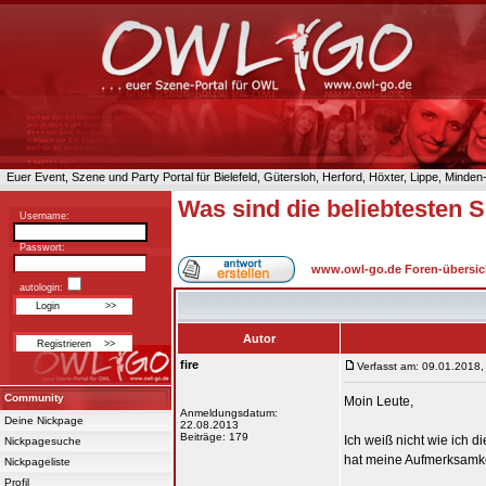
Euer Event, Szene und Party Portal für Bielefeld, Gütersloh, Herford, Höxter, Lippe, Minde
Was sind die beliebtesten S
Username:
Passwort:
www.owl-go.de Foren-übersic
autologin:
Autor
fire
Verfasst am: 09.01.2018,
Community
Moin Leute,
Anmeldungsdatum:
Deine Nickpage
22.08.2013
Beiträge: 179
Ich weiß nicht wie ich d
Nickpagesuche
hat meine Aufmerksamkeit
Nickpageliste
Profil