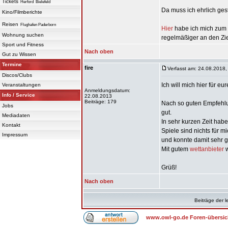
Tickets
Herford
Bielefeld
Da muss ich ehrlich ges
Kino/Filmberichte
Reisen
Flughafen Paderborn
Hier
habe ich mich zum 
Wohnung suchen
regelmäßiger an den Zi
Sport und Fitness
Nach oben
Gut zu Wissen
Termine
fire
Verfasst am: 24.08.2018,
Discos/Clubs
Ich will mich hier für e
Veranstaltungen
Anmeldungsdatum:
Info / Service
22.08.2013
Beiträge: 179
Nach so guten Empfehlu
Jobs
gut.
Mediadaten
In sehr kurzen Zeit hab
Kontakt
Spiele sind nichts für m
Impressum
und konnte damit sehr 
Mit gutem
wettanbieter
w
Grüß!
Nach oben
Beiträge der l
www.owl-go.de Foren-übersic