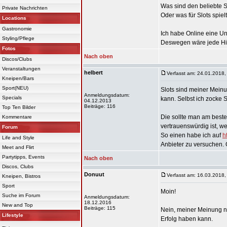
Was sind den beliebte S
Private Nachrichten
Oder was für Slots spiel
Locations
Gastronomie
Ich habe Online eine Un
Styling/Pflege
Deswegen wäre jede Hi
Fotos
Nach oben
Discos/Clubs
Veranstaltungen
helbert
Verfasst am: 24.01.2018,
Kneipen/Bars
Sport(NEU)
Slots sind meiner Meinu
Anmeldungsdatum:
Specials
kann. Selbst ich zocke S
04.12.2013
Beiträge: 116
Top Ten Bilder
Die sollte man am beste
Kommentare
vertrauenswürdig ist, w
Forum
So einen habe ich auf
h
Life and Style
Anbieter zu versuchen.
Meet and Flirt
Partytipps, Events
Nach oben
Discos, Clubs
Donuut
Verfasst am: 16.03.2018,
Kneipen, Bistros
Sport
Moin!
Suche im Forum
Anmeldungsdatum:
18.12.2016
New and Top
Beiträge: 115
Nein, meiner Meinung na
Lifestyle
Erfolg haben kann.