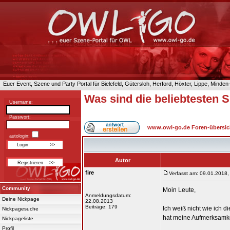
Euer Event, Szene und Party Portal für Bielefeld, Gütersloh, Herford, Höxter, Lippe, Minde
Was sind die beliebtesten S
Username:
Passwort:
www.owl-go.de Foren-übersic
autologin:
Autor
fire
Verfasst am: 09.01.2018,
Community
Moin Leute,
Anmeldungsdatum:
Deine Nickpage
22.08.2013
Beiträge: 179
Ich weiß nicht wie ich d
Nickpagesuche
hat meine Aufmerksamkeit
Nickpageliste
Profil