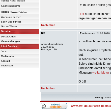
Tickets
Herford
Bielefeld
Da muss ich ehrlich ges
Kino/Filmberichte
Reisen
Flughafen Paderborn
Hier
habe ich mich zum 
Wohnung suchen
regelmäßiger an den Zi
Sport und Fitness
Nach oben
Gut zu Wissen
Termine
fire
Verfasst am: 24.08.2018,
Discos/Clubs
Ich will mich hier für e
Veranstaltungen
Anmeldungsdatum:
Info / Service
22.08.2013
Beiträge: 179
Nach so guten Empfehlu
Jobs
gut.
Mediadaten
In sehr kurzen Zeit hab
Kontakt
Spiele sind nichts für m
Impressum
und konnte damit sehr 
Mit gutem
wettanbieter
w
Grüß!
Nach oben
Beiträge der l
www.owl-go.de Foren-übersic