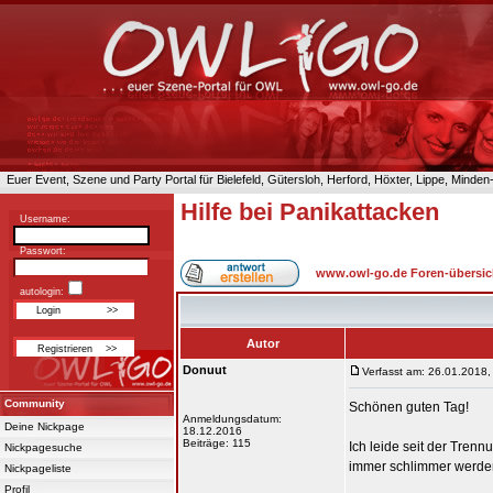
Euer Event, Szene und Party Portal für Bielefeld, Gütersloh, Herford, Höxter, Lippe, Minde
Hilfe bei Panikattacken
Username:
Passwort:
www.owl-go.de Foren-übersic
autologin:
Autor
Donuut
Verfasst am: 26.01.2018,
Community
Schönen guten Tag!
Anmeldungsdatum:
Deine Nickpage
18.12.2016
Beiträge: 115
Ich leide seit der Tren
Nickpagesuche
immer schlimmer werden 
Nickpageliste
Profil