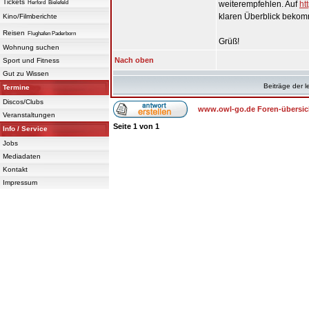
Tickets
Herford
Bielefeld
weiterempfehlen. Auf
ht
klaren Überblick bekom
Kino/Filmberichte
Reisen
Flughafen Paderborn
Grüß!
Wohnung suchen
Nach oben
Sport und Fitness
Gut zu Wissen
Beiträge der l
Termine
Discos/Clubs
www.owl-go.de Foren-übersic
Veranstaltungen
Seite
1
von
1
Info / Service
Jobs
Mediadaten
Kontakt
Impressum