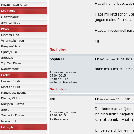
Habt ihr eine Idee, wa
Private Nachrichten
Locations
Hätte mir jetzt schon üb
Gastronomie
gegen meine Panikatta
Styling/Pflege
Fotos
Hat damit eventuell je
Discos/Clubs
Veranstaltungen
Lg
Kneipen/Bars
Nach oben
Sport(NEU)
Specials
Sophie17
Verfasst am: 31.01.2018,
Top Ten Bilder
habe ich auch. Mir helfe
Kommentare
Anmeldungsdatum:
Forum
24.04.2015
Beiträge: 117
Life and Style
Wohnort: Paderborn
Meet and Flirt
Nach oben
Partytipps, Events
Discos, Clubs
fire
Verfasst am: 31.08.2018,
Kneipen, Bistros
Das kann man auf jeden
Sport
Anmeldungsdatum:
Ich bin wirklich begeis
Suche im Forum
22.08.2013
Beiträge: 179
sehr oft benutzt. Egal i
New and Top
Lifestyle
Ich persönlich bin ein 