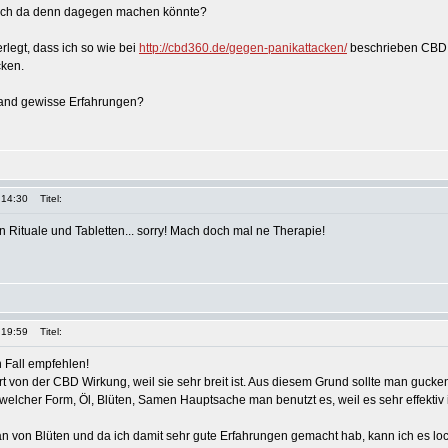
s ich da denn dagegen machen könnte?
erlegt, dass ich so wie bei
http://cbd360.de/gegen-panikattacken/
beschrieben CBD 
cken.
mand gewisse Erfahrungen?
 14:30
Titel:
n Rituale und Tabletten... sorry! Mach doch mal ne Therapie!
 19:59
Titel:
 Fall empfehlen!
tert von der CBD Wirkung, weil sie sehr breit ist. Aus diesem Grund sollte man guc
n welcher Form, Öl, Blüten, Samen Hauptsache man benutzt es, weil es sehr effektiv i
Fan von Blüten und da ich damit sehr gute Erfahrungen gemacht hab, kann ich es lo