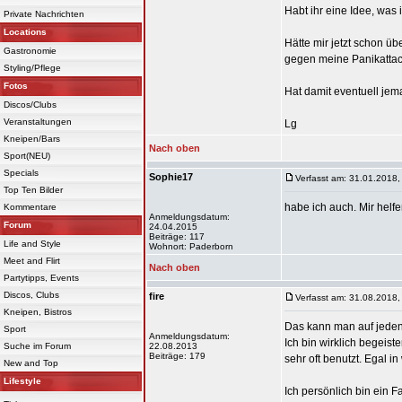
Habt ihr eine Idee, wa
Private Nachrichten
Locations
Hätte mir jetzt schon üb
Gastronomie
gegen meine Panikatta
Styling/Pflege
Fotos
Hat damit eventuell je
Discos/Clubs
Veranstaltungen
Lg
Kneipen/Bars
Nach oben
Sport(NEU)
Specials
Sophie17
Verfasst am: 31.01.2018,
Top Ten Bilder
habe ich auch. Mir helfe
Kommentare
Anmeldungsdatum:
Forum
24.04.2015
Beiträge: 117
Life and Style
Wohnort: Paderborn
Meet and Flirt
Nach oben
Partytipps, Events
Discos, Clubs
fire
Verfasst am: 31.08.2018,
Kneipen, Bistros
Das kann man auf jeden
Sport
Anmeldungsdatum:
Ich bin wirklich begeis
Suche im Forum
22.08.2013
Beiträge: 179
sehr oft benutzt. Egal i
New and Top
Lifestyle
Ich persönlich bin ein 