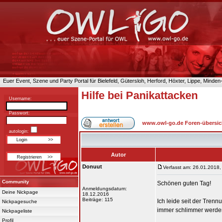
Euer Event, Szene und Party Portal für Bielefeld, Gütersloh, Herford, Höxter, Lippe, Minde
Hilfe bei Panikattacken
Username:
Passwort:
www.owl-go.de Foren-übersic
autologin:
Autor
Donuut
Verfasst am: 26.01.2018,
Community
Schönen guten Tag!
Anmeldungsdatum:
Deine Nickpage
18.12.2016
Beiträge: 115
Ich leide seit der Tren
Nickpagesuche
immer schlimmer werden 
Nickpageliste
Profil