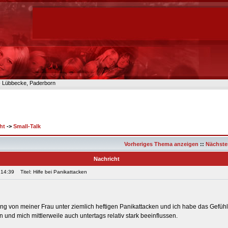
n- Lübbecke, Paderborn
ht
->
Small-Talk
Vorheriges Thema anzeigen
::
Nächste
Nachricht
 14:39
Titel: Hilfe bei Panikattacken
nung von meiner Frau unter ziemlich heftigen Panikattacken und ich habe das Gefüh
und mich mittlerweile auch untertags relativ stark beeinflussen.