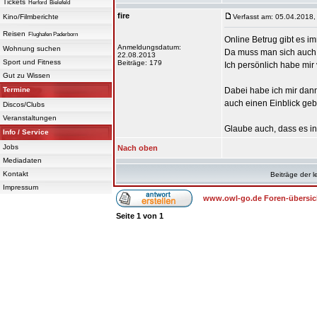
Tickets
Herford
Bielefeld
fire
Kino/Filmberichte
Verfasst am: 05.04.2018,
Reisen
Flughafen Paderborn
Online Betrug gibt es i
Anmeldungsdatum:
Wohnung suchen
Da muss man sich auch w
22.08.2013
Sport und Fitness
Beiträge: 179
Ich persönlich habe mi
Gut zu Wissen
Termine
Dabei habe ich mir dan
auch einen Einblick geb
Discos/Clubs
Veranstaltungen
Glaube auch, dass es in
Info / Service
Jobs
Nach oben
Mediadaten
Kontakt
Beiträge der l
Impressum
www.owl-go.de Foren-übersic
Seite
1
von
1