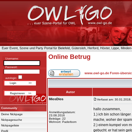
Euer Event, Szene und Party Portal für Bielefeld, Gütersloh, Herford, Höxter, Lippe, Minde
Online Betrug
Username:
Passwort:
www.owl-go.de Foren-übersic
autologin:
Autor
MiosDios
Verfasst am: 30.01.2018,
Community
hallo zusammen,
Anmeldungsdatum:
1.) ich bin schon länger
Deine Nickpage
23.08.2016
Beiträge: 22
mache, woher der spam 
Nickpagesuche
Wohnort: Paderborn
2.) einem kumpel von mi
Nickpageliste
gebucht. er hat sein ge
Profil