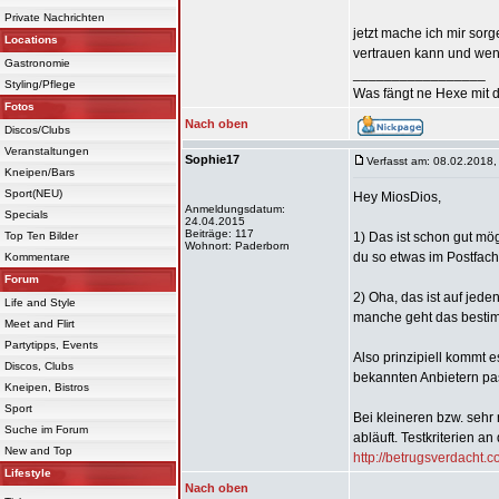
Private Nachrichten
jetzt mache ich mir sor
Locations
vertrauen kann und wen
Gastronomie
_________________
Styling/Pflege
Was fängt ne Hexe mit d
Fotos
Nach oben
Discos/Clubs
Veranstaltungen
Sophie17
Verfasst am: 08.02.2018,
Kneipen/Bars
Sport(NEU)
Hey MiosDios,
Anmeldungsdatum:
Specials
24.04.2015
Beiträge: 117
Top Ten Bilder
1) Das ist schon gut mö
Wohnort: Paderborn
du so etwas im Postfac
Kommentare
Forum
2) Oha, das ist auf jede
Life and Style
manche geht das bestimm
Meet and Flirt
Partytipps, Events
Also prinzipiell kommt 
Discos, Clubs
bekannten Anbietern pas
Kneipen, Bistros
Sport
Bei kleineren bzw. sehr
Suche im Forum
abläuft. Testkriterien a
New and Top
http://betrugsverdacht.c
Lifestyle
Nach oben