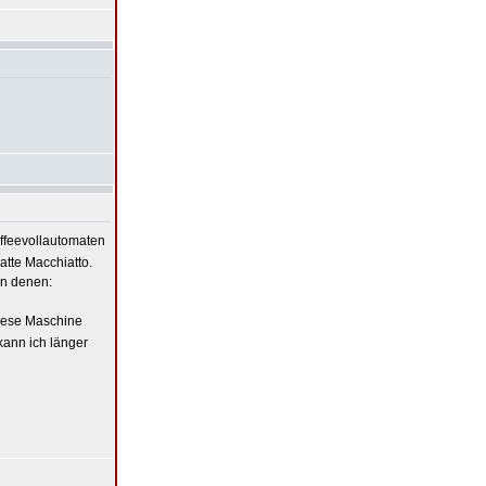
affeevollautomaten
atte Macchiatto.
on denen:
diese Maschine
kann ich länger