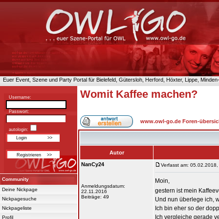
Euer Event, Szene und Party Portal für Bielefeld, Gütersloh, Herford, Höxter, Lippe, Minde
Womit Kaffee machen?
Username:
Passwort:
www.owl-go.de Foren-übersic
autologin:
Autor
NanCy24
Verfasst am: 05.02.2018,
Community
Moin,
Anmeldungsdatum:
Deine Nickpage
gestern ist mein Kaffee
22.11.2016
Beiträge: 49
Nickpagesuche
Und nun überlege ich, w
Ich bin eher so der dop
Nickpageliste
Ich vergleiche gerade v
Profil