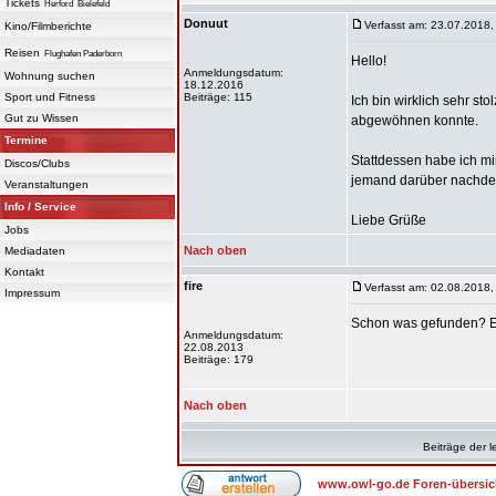
Tickets
Herford
Bielefeld
Donuut
Verfasst am: 23.07.2018,
Kino/Filmberichte
Reisen
Flughafen Paderborn
Hello!
Anmeldungsdatum:
Wohnung suchen
18.12.2016
Sport und Fitness
Beiträge: 115
Ich bin wirklich sehr st
Gut zu Wissen
abgewöhnen konnte.
Termine
Stattdessen habe ich m
Discos/Clubs
jemand darüber nachde
Veranstaltungen
Info / Service
Liebe Grüße
Jobs
Nach oben
Mediadaten
Kontakt
fire
Verfasst am: 02.08.2018,
Impressum
Schon was gefunden? Es 
Anmeldungsdatum:
22.08.2013
Beiträge: 179
Nach oben
Beiträge der l
www.owl-go.de Foren-übersic