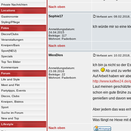
Private Nachrichten
Nach oben
Locations
Sophie17
Gastronomie
Verfasst am: 08.02.2018,
Styling/Pflege
Ich würde mir so eine k
Fotos
Anmeldungsdatum:
24.04.2015
Discos/Clubs
Beiträge: 117
Wohnort: Paderborn
Veranstaltungen
Kneipen/Bars
Nach oben
Sport(NEU)
MiosDios
Verfasst am: 10.02.2018,
Specials
Top Ten Bilder
Ich bin ja nicht so der
Kommentare
Anmeldungsdatum:
rein.
Ab und zu verfe
23.08.2016
Forum
Beiträge: 22
Auf Arbeit haben wir ab
Wohnort: Paderborn
Life and Style
http://www.kaffee24.de/q
Meet and Flirt
Laut meinen geschätzten
Partytipps, Events
schon ein gute Brühe z
Discos, Clubs
genießen und davon wer
Kneipen, Bistros
Sport
Aber jedem das was er/
Suche im Forum
_________________
New and Top
Was fängt ne Hexe mit d
Lifestyle
Nach oben