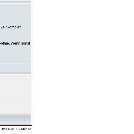
 Zeit komplett
oothie. Wenn sonst
en sind GMT + 1 Stunde