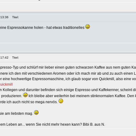
 13:36
Titel:
leine Espressokanne holen - hat etwas traditionelles
 17:42
Titel:
 Espresso-Typ und schlürf mir lieber einen guten schwarzen Kaffee aus nem guten K
inere ich den mit verschiedenen Aromen oder ich mach mir ab und zu auch einen L
er eine hochwertige Espressomaschine, ich glaub sogar von Quickmill, also eine v
uickmill
 Kollegen und darunter befinden sich einige Espresso und Kaffekenner, scheint 
u produzieren.
Ich bleibe aber weiterhin bei meinem stinknormalen Kaffee. Den 
de ich auch nicht so mega nervös.
sie am liebsten mag.
em Leben an... wenn Sie nicht mehr hexen kann? Bibi B. aus N.