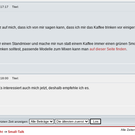
 17:17
Titel:
olz auf mich, dass ich von mir sagen kann, dass ich mir das Kaffee trinken vor einiger
ir einen Standmixer und mache mir nun statt einem Kaffee immer einen grünen Sm
nken solltest, passende Modelle zum Mixen kann man
auf dieser Seite finden
.
 18:00
Titel:
interessiert auch mich jetzt, deshalb empfehle ich es.
etzten Zeit anzeigen:
Alle Zeit
ht
->
Small-Talk