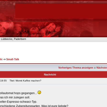
n- Lübbecke, Paderborn
ht
->
Small-Talk
Vorheriges Thema anzeigen
::
Nächste
Nachricht
 19:55
Titel: Womit Kaffee machen?
vollautomat hops gegangen...
as ich mir zulegen soll.
pelter-Espresso-schwarz-Typ.
erschiedene Zubereitungsarten. Was ist eure liebste?