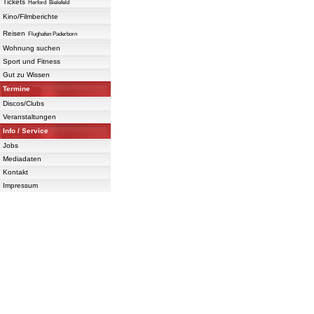
Tickets
Herford
Bielefeld
Kino/Filmberichte
Reisen
Flughafen Paderborn
Wohnung suchen
Sport und Fitness
Gut zu Wissen
Termine
Discos/Clubs
Veranstaltungen
Info / Service
Jobs
Mediadaten
Kontakt
Impressum