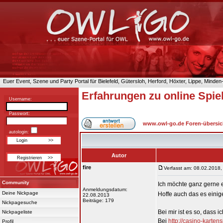
Euer Event, Szene und Party Portal für Bielefeld, Gütersloh, Herford, Höxter, Lippe, Minde
Erfahrungen zu online Spie
Username:
Passwort:
www.owl-go.de Foren-übersic
autologin:
Autor
fire
Verfasst am: 08.02.2018,
Community
Ich möchte ganz gerne
Anmeldungsdatum:
Deine Nickpage
Hoffe auch das es einige
22.08.2013
Beiträge: 179
Nickpagesuche
Bei mir ist es so, dass
Nickpageliste
Bei
http://casino-karten
Profil