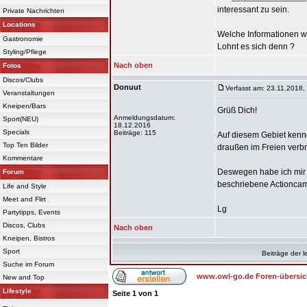
interessant zu sein.
Private Nachrichten
Locations
Welche Informationen wü
Gastronomie
Lohnt es sich denn ?
Styling/Pflege
Nach oben
Fotos
Discos/Clubs
Donuut
Verfasst am: 23.11.2018,
Veranstaltungen
Kneipen/Bars
Grüß Dich!
Anmeldungsdatum:
Sport(NEU)
18.12.2016
Specials
Beiträge: 115
Auf diesem Gebiet kenne 
Top Ten Bilder
draußen im Freien verbr
Kommentare
Deswegen habe ich mir 
Forum
beschriebene Actioncam
Life and Style
Meet and Flirt
Lg
Partytipps, Events
Discos, Clubs
Nach oben
Kneipen, Bistros
Sport
Beiträge der l
Suche im Forum
www.owl-go.de Foren-übersic
New and Top
Lifestyle
Seite
1
von
1