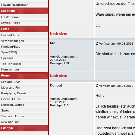
Unterschied zu den "no
Private Nachrichten
Locations
Wäre super, wenn mir j
Gastronomie
Styling/Pflege
LG
Fotos
Nach oben
Discos/Clubs
Veranstaltungen
fire
Verfasst am: 06.03.2018,
Kneipen/Bars
Sport(NEU)
Die sind wirklich zum e
Anmeldungsdatum:
Specials
22.08.2013
Beiträge: 179
Top Ten Bilder
Kommentare
Forum
Nach oben
Life and Style
Donuut
Verfasst am: 26.05.2018,
Meet and Flirt
Partytipps, Events
Huhu!
Anmeldungsdatum:
Discos, Clubs
18.12.2016
Kneipen, Bistros
Beiträge: 115
Ja, ich besitze jetzt au
Sport
wirklich sehr zufrieden
Suche im Forum
haben wir aktuell gera
New and Top
Und zwar habe ich vor w
Lifestyle
notgedrungen, weil ich n