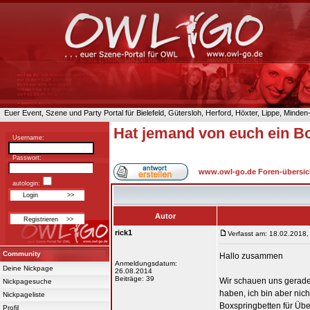
Euer Event, Szene und Party Portal für Bielefeld, Gütersloh, Herford, Höxter, Lippe, Minde
Hat jemand von euch ein B
Username:
Passwort:
www.owl-go.de Foren-übersic
autologin:
Autor
rick1
Verfasst am: 18.02.2018,
Community
Hallo zusammen
Anmeldungsdatum:
Deine Nickpage
26.08.2014
Beiträge: 39
Wir schauen uns gerade 
Nickpagesuche
haben, ich bin aber nic
Nickpageliste
Boxspringbetten für Üb
Profil