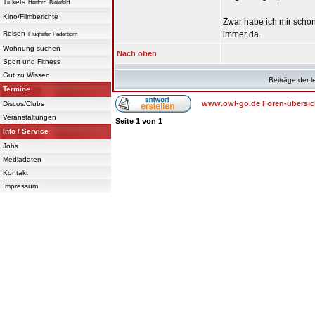
Tickets
Herford
Bielefeld
Kino/Filmberichte
Zwar habe ich mir scho
Reisen
immer da.
Flughafen Paderborn
Wohnung suchen
Nach oben
Sport und Fitness
Gut zu Wissen
Beiträge der l
Termine
www.owl-go.de Foren-übersic
Discos/Clubs
Veranstaltungen
Seite
1
von
1
Info / Service
Jobs
Mediadaten
Kontakt
Impressum