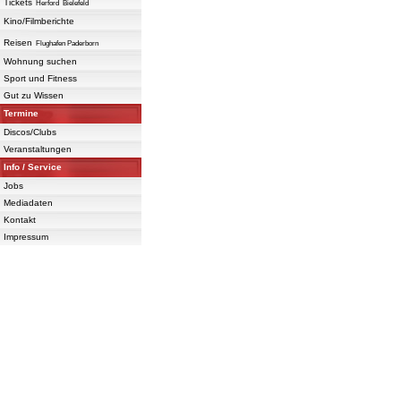
Tickets
Herford
Bielefeld
Kino/Filmberichte
Reisen
Flughafen Paderborn
Wohnung suchen
Sport und Fitness
Gut zu Wissen
Termine
Discos/Clubs
Veranstaltungen
Info / Service
Jobs
Mediadaten
Kontakt
Impressum