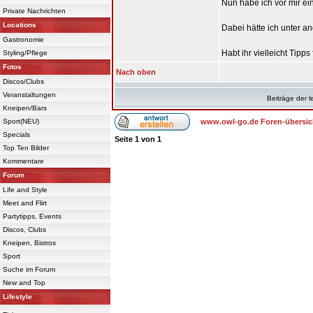
Nun habe ich vor mir e
Private Nachrichten
Locations
Dabei hätte ich unter 
Gastronomie
Habt ihr vielleicht Tipp
Styling/Pflege
Fotos
Nach oben
Discos/Clubs
Veranstaltungen
Beiträge der l
Kneipen/Bars
Sport(NEU)
www.owl-go.de Foren-übersic
Specials
Seite
1
von
1
Top Ten Bilder
Kommentare
Forum
Life and Style
Meet and Flirt
Partytipps, Events
Discos, Clubs
Kneipen, Bistros
Sport
Suche im Forum
New and Top
Lifestyle