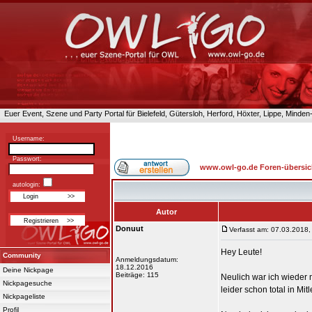
Euer Event, Szene und Party Portal für Bielefeld, Gütersloh, Herford, Höxter, Lippe, Minde
Username:
Passwort:
www.owl-go.de Foren-übersic
autologin:
Autor
Donuut
Verfasst am: 07.03.2018,
Hey Leute!
Community
Anmeldungsdatum:
18.12.2016
Deine Nickpage
Beiträge: 115
Neulich war ich wieder 
Nickpagesuche
leider schon total in M
Nickpageliste
Profil