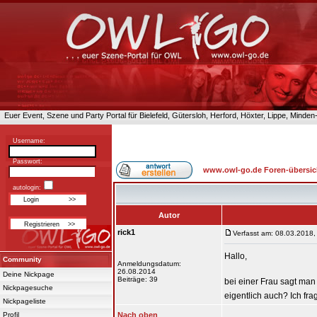
Euer Event, Szene und Party Portal für Bielefeld, Gütersloh, Herford, Höxter, Lippe, Minde
Username:
Passwort:
www.owl-go.de Foren-übersic
autologin:
Autor
rick1
Verfasst am: 08.03.2018,
Hallo,
Community
Anmeldungsdatum:
26.08.2014
Deine Nickpage
Beiträge: 39
bei einer Frau sagt man
Nickpagesuche
eigentlich auch? Ich f
Nickpageliste
Profil
Nach oben