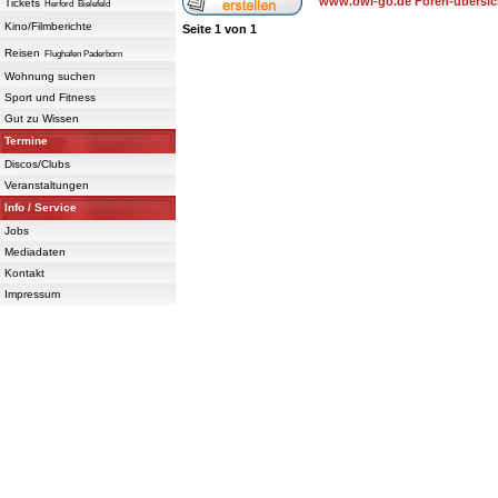
www.owl-go.de Foren-übersic
Tickets
Herford
Bielefeld
Kino/Filmberichte
Seite
1
von
1
Reisen
Flughafen Paderborn
Wohnung suchen
Sport und Fitness
Gut zu Wissen
Termine
Discos/Clubs
Veranstaltungen
Info / Service
Jobs
Mediadaten
Kontakt
Impressum