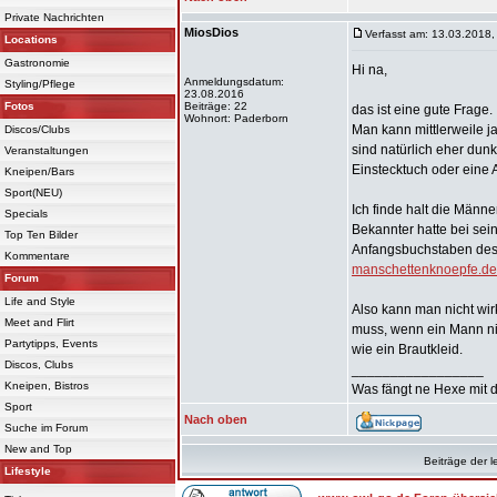
Private Nachrichten
MiosDios
Verfasst am: 13.03.2018,
Locations
Gastronomie
Hi na,
Anmeldungsdatum:
Styling/Pflege
23.08.2016
Fotos
Beiträge: 22
das ist eine gute Frage.
Wohnort: Paderborn
Man kann mittlerweile j
Discos/Clubs
sind natürlich eher dun
Veranstaltungen
Einstecktuch oder eine
Kneipen/Bars
Sport(NEU)
Ich finde halt die Män
Specials
Bekannter hatte bei sei
Top Ten Bilder
Anfangsbuchstaben des
Kommentare
manschettenknoepfe.de/
Forum
Life and Style
Also kann man nicht wi
Meet and Flirt
muss, wenn ein Mann nic
Partytipps, Events
wie ein Brautkleid.
Discos, Clubs
_________________
Kneipen, Bistros
Was fängt ne Hexe mit d
Sport
Nach oben
Suche im Forum
New and Top
Beiträge der l
Lifestyle