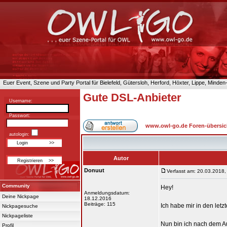
Euer Event, Szene und Party Portal für Bielefeld, Gütersloh, Herford, Höxter, Lippe, Minde
Gute DSL-Anbieter
Username:
Passwort:
www.owl-go.de Foren-übersic
autologin:
Autor
Donuut
Verfasst am: 20.03.2018,
Community
Hey!
Anmeldungsdatum:
Deine Nickpage
18.12.2016
Beiträge: 115
Ich habe mir in den let
Nickpagesuche
Nickpageliste
Nun bin ich nach dem 
Profil