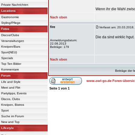
Private Nachrichten
Wenn ihr die Wahl zwis
Locations
Gastronomie
Nach oben
Styling/Pflege
fire
Verfasst am: 20.03.2018,
Fotos
Discos/Clubs
Die da sind wirklic hgut.
Anmeldungsdatum:
Veranstaltungen
22.08.2013
Kneipen/Bars
Beiträge: 179
Sport(NEU)
Specials
Nach oben
Top Ten Bilder
Kommentare
Beiträge der l
Forum
www.owl-go.de Foren-übersic
Life and Style
Meet and Flirt
Seite
1
von
1
Partytipps, Events
Discos, Clubs
Kneipen, Bistros
Sport
Suche im Forum
New and Top
Lifestyle