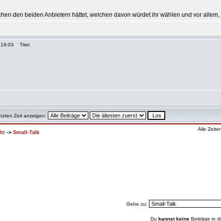
chen den beiden Anbietern hättet, welchen davon würdet ihr wählen und vor allem
 19:03
Titel:
etzten Zeit anzeigen:
Alle Zeit
ht
->
Small-Talk
Gehe zu:
Du
kannst keine
Beiträge in d