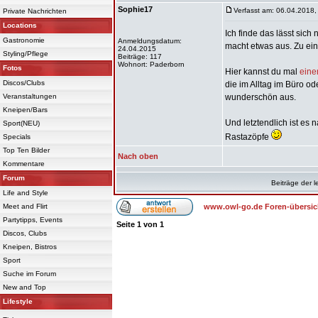
Sophie17
Verfasst am: 06.04.2018,
Private Nachrichten
Locations
Ich finde das lässt sich
Gastronomie
Anmeldungsdatum:
macht etwas aus. Zu ein
24.04.2015
Styling/Pflege
Beiträge: 117
Wohnort: Paderborn
Fotos
Hier kannst du mal
eine
Discos/Clubs
die im Alltag im Büro od
Veranstaltungen
wunderschön aus.
Kneipen/Bars
Und letztendlich ist e
Sport(NEU)
Rastazöpfe
Specials
Top Ten Bilder
Nach oben
Kommentare
Forum
Beiträge der l
Life and Style
Meet and Flirt
www.owl-go.de Foren-übersic
Partytipps, Events
Seite
1
von
1
Discos, Clubs
Kneipen, Bistros
Sport
Suche im Forum
New and Top
Lifestyle