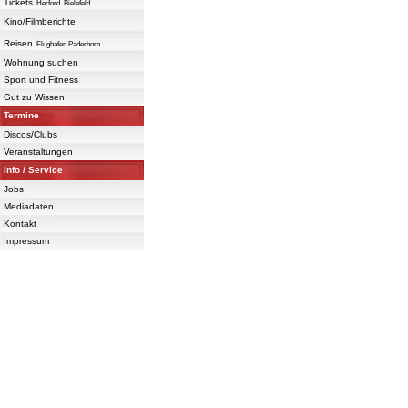
Tickets
Herford
Bielefeld
Kino/Filmberichte
Reisen
Flughafen Paderborn
Wohnung suchen
Sport und Fitness
Gut zu Wissen
Termine
Discos/Clubs
Veranstaltungen
Info / Service
Jobs
Mediadaten
Kontakt
Impressum