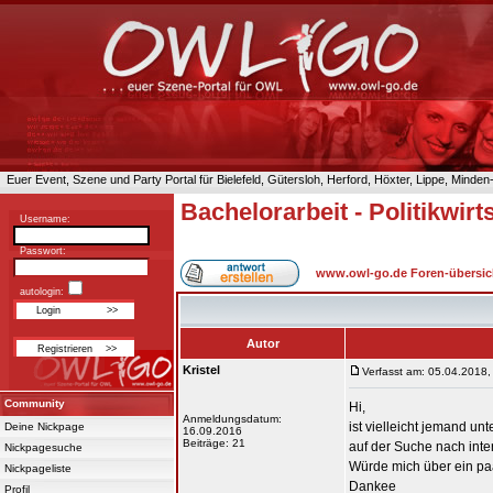
Euer Event, Szene und Party Portal für Bielefeld, Gütersloh, Herford, Höxter, Lippe, Minde
Bachelorarbeit - Politikwirt
Username:
Passwort:
www.owl-go.de Foren-übersic
autologin:
Autor
Kristel
Verfasst am: 05.04.2018,
Community
Hi,
Anmeldungsdatum:
ist vielleicht jemand unt
Deine Nickpage
16.09.2016
Beiträge: 21
auf der Suche nach int
Nickpagesuche
Würde mich über ein paa
Nickpageliste
Dankee
Profil