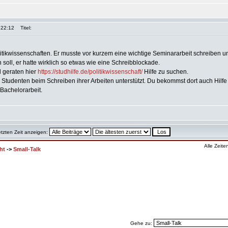
 22:12
Titel:
litikwissenschaften. Er musste vor kurzem eine wichtige Seminararbeit schreiben un
soll, er hatte wirklich so etwas wie eine Schreibblockade.
 geraten hier
https://studhilfe.de/politikwissenschaft/
Hilfe zu suchen.
ie Studenten beim Schreiben ihrer Arbeiten unterstützt. Du bekommst dort auch Hil
Bachelorarbeit.
etzten Zeit anzeigen:
Alle Zeit
ht
->
Small-Talk
Gehe zu: