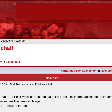
n- Lübbecke, Paderborn
schaft
ht
->
Small-Talk
Vorheriges Thema anzeigen
::
Nächste
Nachricht
 17:39
Titel: Bachelorarbeit - Politikwirtschaft
er uns, der Politikwirtschaft studiert hat?? Ich bereite mich grad auf meine Bachelor
eressanten Themenvorschlägen.
r Tipps sehr freuen.