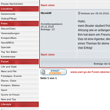
Private Nachrichten
Nach oben
Locations
NicoleW
Verfasst am: 05.04.2018,
Gastronomie
Styling/Pflege
Hallo,
Fotos
Anmeldungsdatum:
mein Bruder studiert Po
25.11.2016
Discos/Clubs
Beiträge: 22
Ahnung wie er anfangen 
Veranstaltungen
Ihm hat dann ein Freund
Kneipen/Bars
Das ist eine Agentur, d
Sport(NEU)
eines Themas für deine 
Specials
Viel Erfolg!
Top Ten Bilder
Nach oben
Kommentare
Forum
Beiträge der l
Life and Style
Meet and Flirt
www.owl-go.de Foren-übersic
Partytipps, Events
Seite
1
von
1
Discos, Clubs
Kneipen, Bistros
Sport
Suche im Forum
New and Top
Lifestyle