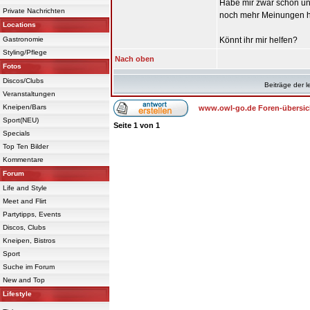
Habe mir zwar schon u
Private Nachrichten
noch mehr Meinungen h
Locations
Gastronomie
Könnt ihr mir helfen?
Styling/Pflege
Nach oben
Fotos
Discos/Clubs
Beiträge der l
Veranstaltungen
Kneipen/Bars
www.owl-go.de Foren-übersic
Sport(NEU)
Seite
1
von
1
Specials
Top Ten Bilder
Kommentare
Forum
Life and Style
Meet and Flirt
Partytipps, Events
Discos, Clubs
Kneipen, Bistros
Sport
Suche im Forum
New and Top
Lifestyle