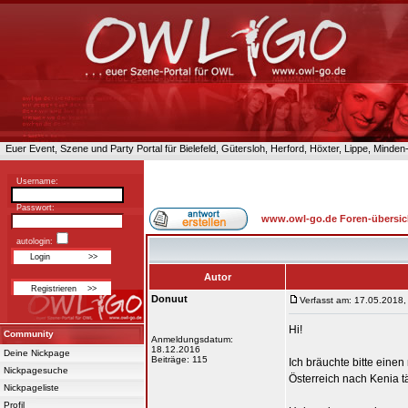
Euer Event, Szene und Party Portal für Bielefeld, Gütersloh, Herford, Höxter, Lippe, Minde
Username:
Passwort:
www.owl-go.de Foren-übersic
autologin:
Autor
Donuut
Verfasst am: 17.05.2018,
Hi!
Community
Anmeldungsdatum:
18.12.2016
Deine Nickpage
Beiträge: 115
Ich bräuchte bitte eine
Nickpagesuche
Österreich nach Kenia t
Nickpageliste
Profil