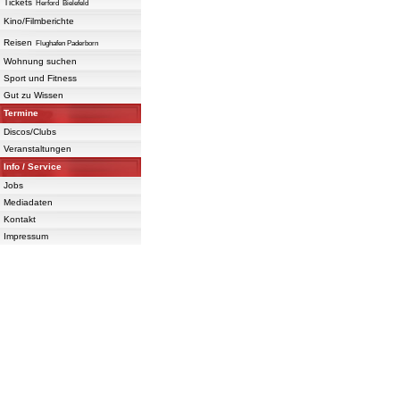
Tickets
Herford
Bielefeld
Kino/Filmberichte
Reisen
Flughafen Paderborn
Wohnung suchen
Sport und Fitness
Gut zu Wissen
Termine
Discos/Clubs
Veranstaltungen
Info / Service
Jobs
Mediadaten
Kontakt
Impressum