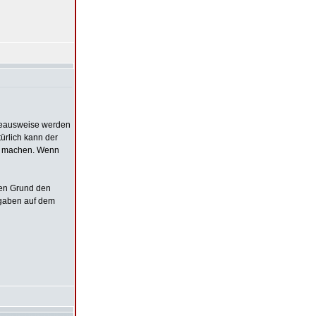
gieausweise werden
ürlich kann der
n machen. Wenn
nen Grund den
ngaben auf dem