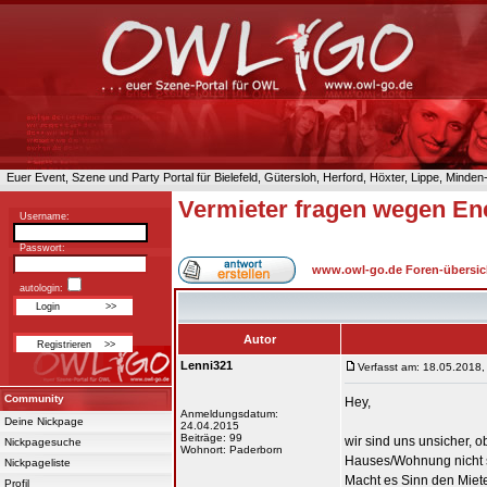
Euer Event, Szene und Party Portal für Bielefeld, Gütersloh, Herford, Höxter, Lippe, Minde
Vermieter fragen wegen En
Username:
Passwort:
www.owl-go.de Foren-übersic
autologin:
Autor
Lenni321
Verfasst am: 18.05.2018,
Community
Hey,
Anmeldungsdatum:
Deine Nickpage
24.04.2015
Beiträge: 99
wir sind uns unsicher, 
Nickpagesuche
Wohnort: Paderborn
Hauses/Wohnung nicht so 
Nickpageliste
Macht es Sinn den Miet
Profil