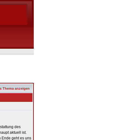
s Thema anzeigen
sstattung des
aupt aktuell ist.
m Ende geht es uns