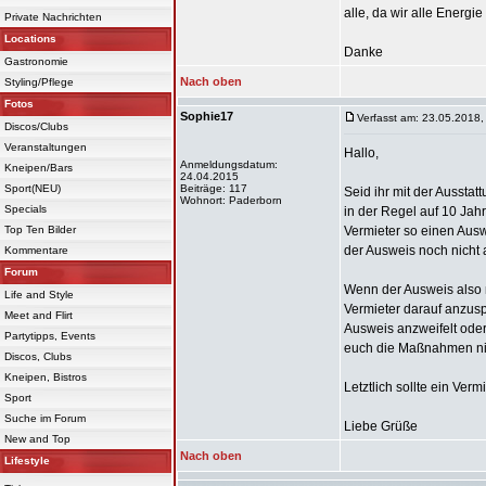
alle, da wir alle Energie
Private Nachrichten
Locations
Danke
Gastronomie
Nach oben
Styling/Pflege
Fotos
Sophie17
Verfasst am: 23.05.2018,
Discos/Clubs
Veranstaltungen
Hallo,
Anmeldungsdatum:
Kneipen/Bars
24.04.2015
Sport(NEU)
Beiträge: 117
Seid ihr mit der Ausst
Wohnort: Paderborn
Specials
in der Regel auf 10 Jah
Top Ten Bilder
Vermieter so einen Aus
der Ausweis noch nicht a
Kommentare
Forum
Wenn der Ausweis also n
Life and Style
Vermieter darauf anzus
Meet and Flirt
Ausweis anzweifelt ode
Partytipps, Events
euch die Maßnahmen nich
Discos, Clubs
Kneipen, Bistros
Letztlich sollte ein Ver
Sport
Suche im Forum
Liebe Grüße
New and Top
Nach oben
Lifestyle