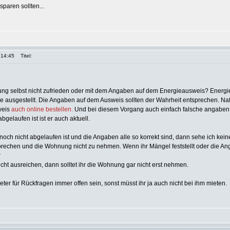
 sparen sollten...
 14:45
Titel:
attung selbst nicht zufrieden oder mit dem Angaben auf dem Energieausweis? Ener
re ausgestellt. Die Angaben auf dem Ausweis sollten der Wahrheit entsprechen. Nat
weis
auch online bestellen.
Und bei diesem Vorgang auch einfach falsche angabe
bgelaufen ist ist er auch aktuell.
och nicht abgelaufen ist und die Angaben alle so korrekt sind, dann sehe ich kei
prechen und die Wohnung nicht zu nehmen. Wenn ihr Mängel feststellt oder die A
r
t ausreichen, dann solltet ihr die Wohnung gar nicht erst nehmen.
mieter für Rückfragen immer offen sein, sonst müsst ihr ja auch nicht bei ihm mieten.