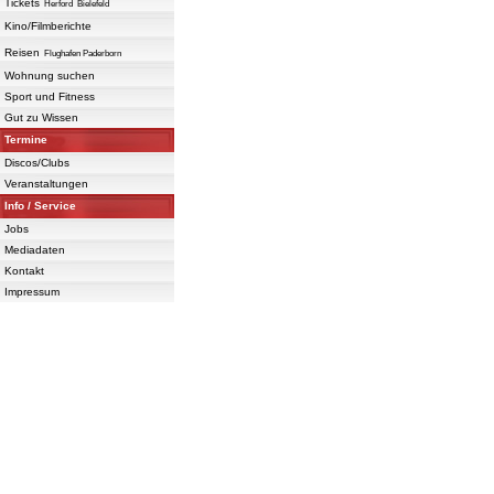
Tickets
Herford
Bielefeld
Kino/Filmberichte
Reisen
Flughafen Paderborn
Wohnung suchen
Sport und Fitness
Gut zu Wissen
Termine
Discos/Clubs
Veranstaltungen
Info / Service
Jobs
Mediadaten
Kontakt
Impressum