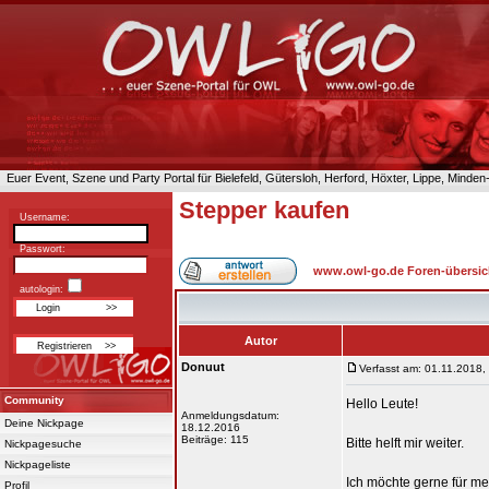
Euer Event, Szene und Party Portal für Bielefeld, Gütersloh, Herford, Höxter, Lippe, Minde
Stepper kaufen
Username:
Passwort:
www.owl-go.de Foren-übersic
autologin:
Autor
Donuut
Verfasst am: 01.11.2018,
Community
Hello Leute!
Anmeldungsdatum:
Deine Nickpage
18.12.2016
Beiträge: 115
Bitte helft mir weiter.
Nickpagesuche
Nickpageliste
Ich möchte gerne für me
Profil