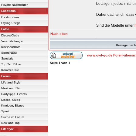
betätigen, jedoch nicht
Private Nachrichten
Locations
Daher dachte ich, dass 
Gastronomie
Styling/Pflege
Sind die Modelle unter
Fotos
Nach oben
Discos/Clubs
Veranstaltungen
Beiträge der l
Kneipen/Bars
Sport(NEU)
www.owl-go.de Foren-übersic
Specials
Seite
1
von
1
Top Ten Bilder
Kommentare
Forum
Life and Style
Meet and Flirt
Partytipps, Events
Discos, Clubs
Kneipen, Bistros
Sport
Suche im Forum
New and Top
Lifestyle