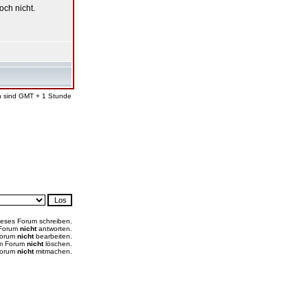
och nicht.
en sind GMT + 1 Stunde
ieses Forum schreiben.
 Forum
nicht
antworten.
Forum
nicht
bearbeiten.
em Forum
nicht
löschen.
Forum
nicht
mitmachen.