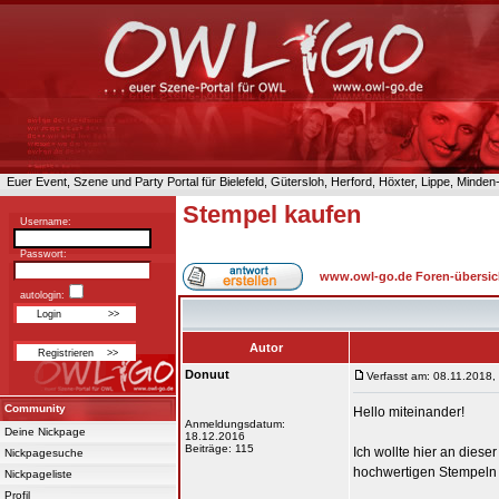
Euer Event, Szene und Party Portal für Bielefeld, Gütersloh, Herford, Höxter, Lippe, Minde
Stempel kaufen
Username:
Passwort:
www.owl-go.de Foren-übersic
autologin:
Autor
Donuut
Verfasst am: 08.11.2018,
Community
Hello miteinander!
Anmeldungsdatum:
Deine Nickpage
18.12.2016
Beiträge: 115
Ich wollte hier an diese
Nickpagesuche
hochwertigen Stempel
Nickpageliste
Profil