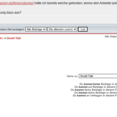
factory.de/firmenstempel
hätte ich bereits welche gefunden, kenne den Anbieter jed
inung dazu aus?
etzten Zeit anzeigen:
Alle Zeit
ht
->
Small-Talk
Gehe zu:
Du
kannst keine
Beiträge in d
Du
kannst
auf Beiträge in diesem
Du
kannst
deine Beiträge in diesem 
Du
kannst
deine Beiträge in dies
Du
kannst
an Umfragen in diesem 