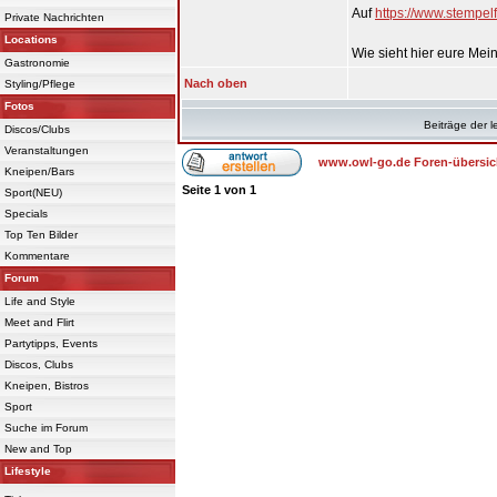
Auf
https://www.stempel
Private Nachrichten
Locations
Wie sieht hier eure Me
Gastronomie
Nach oben
Styling/Pflege
Fotos
Beiträge der l
Discos/Clubs
Veranstaltungen
www.owl-go.de Foren-übersic
Kneipen/Bars
Seite
1
von
1
Sport(NEU)
Specials
Top Ten Bilder
Kommentare
Forum
Life and Style
Meet and Flirt
Partytipps, Events
Discos, Clubs
Kneipen, Bistros
Sport
Suche im Forum
New and Top
Lifestyle