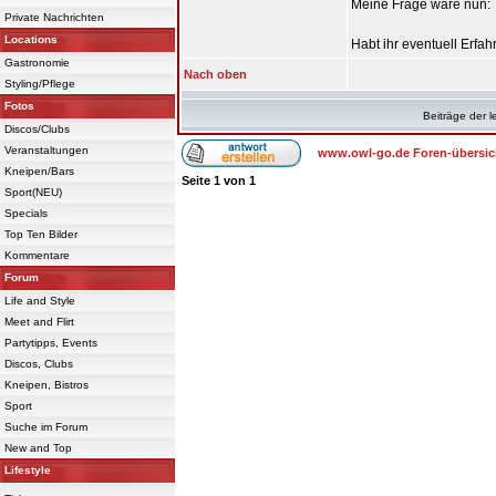
Meine Frage wäre nun:
Private Nachrichten
Locations
Habt ihr eventuell Erfa
Gastronomie
Nach oben
Styling/Pflege
Fotos
Beiträge der l
Discos/Clubs
Veranstaltungen
www.owl-go.de Foren-übersic
Kneipen/Bars
Seite
1
von
1
Sport(NEU)
Specials
Top Ten Bilder
Kommentare
Forum
Life and Style
Meet and Flirt
Partytipps, Events
Discos, Clubs
Kneipen, Bistros
Sport
Suche im Forum
New and Top
Lifestyle