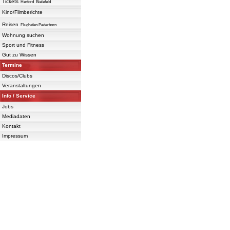
Tickets
Herford
Bielefeld
Kino/Filmberichte
Reisen
Flughafen Paderborn
Wohnung suchen
Sport und Fitness
Gut zu Wissen
Termine
Discos/Clubs
Veranstaltungen
Info / Service
Jobs
Mediadaten
Kontakt
Impressum