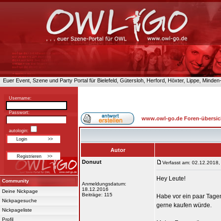
Euer Event, Szene und Party Portal für Bielefeld, Gütersloh, Herford, Höxter, Lippe, Minde
Username:
Passwort:
www.owl-go.de Foren-übersic
autologin:
Autor
Donuut
Verfasst am: 02.12.2018,
Hey Leute!
Community
Anmeldungsdatum:
18.12.2016
Deine Nickpage
Beiträge: 115
Habe vor ein paar Tage
Nickpagesuche
gerne kaufen würde.
Nickpageliste
Profil