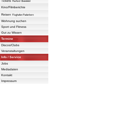
Tickets
Herford
Bielefeld
Kino/Filmberichte
Reisen
Flughafen Paderborn
Wohnung suchen
Sport und Fitness
Gut zu Wissen
Termine
Discos/Clubs
Veranstaltungen
Info / Service
Jobs
Mediadaten
Kontakt
Impressum