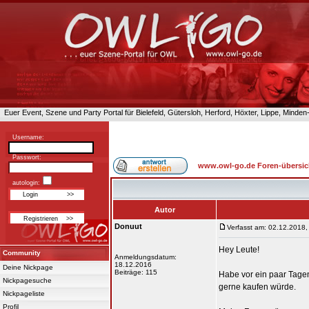
Euer Event, Szene und Party Portal für Bielefeld, Gütersloh, Herford, Höxter, Lippe, Minde
Username:
Passwort:
www.owl-go.de Foren-übersic
autologin:
Autor
Donuut
Verfasst am: 02.12.2018,
Hey Leute!
Community
Anmeldungsdatum:
18.12.2016
Deine Nickpage
Beiträge: 115
Habe vor ein paar Tage
Nickpagesuche
gerne kaufen würde.
Nickpageliste
Profil