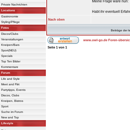
Meine Frage wäre nun:
Private Nachrichten
Locations
Habt ihr eventuell Erfa
Gastronomie
Nach oben
Styling/Pflege
Fotos
Beiträge der l
Discos/Clubs
Veranstaltungen
www.owl-go.de Foren-übersic
Kneipen/Bars
Seite
1
von
1
Sport(NEU)
Specials
Top Ten Bilder
Kommentare
Forum
Life and Style
Meet and Flirt
Partytipps, Events
Discos, Clubs
Kneipen, Bistros
Sport
Suche im Forum
New and Top
Lifestyle