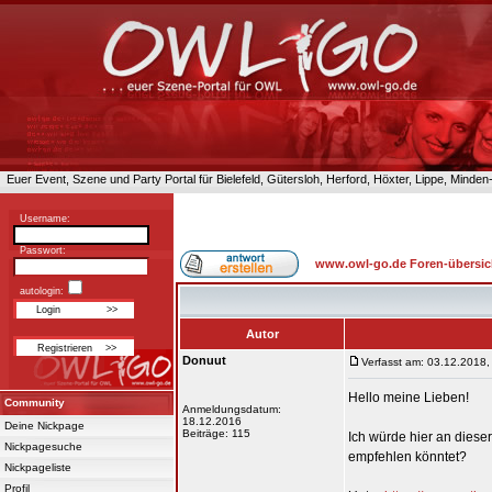
Euer Event, Szene und Party Portal für Bielefeld, Gütersloh, Herford, Höxter, Lippe, Minde
Username:
Passwort:
www.owl-go.de Foren-übersic
autologin:
Autor
Donuut
Verfasst am: 03.12.2018,
Hello meine Lieben!
Community
Anmeldungsdatum:
18.12.2016
Deine Nickpage
Beiträge: 115
Ich würde hier an dieser
Nickpagesuche
empfehlen könntet?
Nickpageliste
Profil