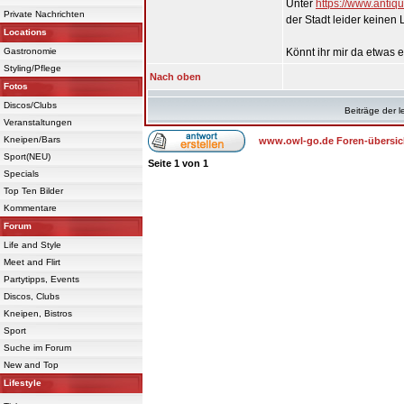
Unter
https://www.antiqu
Private Nachrichten
der Stadt leider keinen
Locations
Gastronomie
Könnt ihr mir da etwas
Styling/Pflege
Nach oben
Fotos
Discos/Clubs
Beiträge der l
Veranstaltungen
Kneipen/Bars
www.owl-go.de Foren-übersic
Sport(NEU)
Seite
1
von
1
Specials
Top Ten Bilder
Kommentare
Forum
Life and Style
Meet and Flirt
Partytipps, Events
Discos, Clubs
Kneipen, Bistros
Sport
Suche im Forum
New and Top
Lifestyle