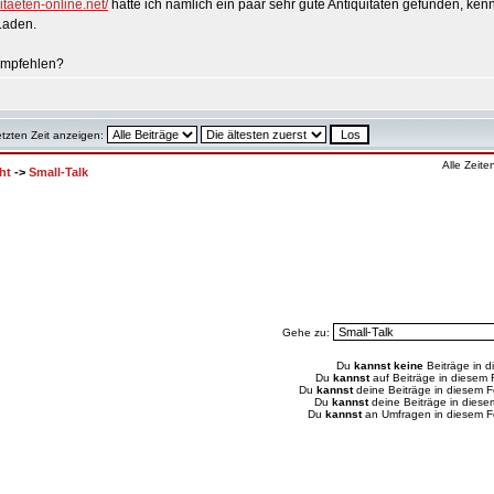
itaeten-online.net/
hätte ich nämlich ein paar sehr gute Antiquitäten gefunden, kenn
 Laden.
 empfehlen?
etzten Zeit anzeigen:
Alle Zeit
ht
->
Small-Talk
Gehe zu:
Du
kannst keine
Beiträge in d
Du
kannst
auf Beiträge in diesem
Du
kannst
deine Beiträge in diesem 
Du
kannst
deine Beiträge in dies
Du
kannst
an Umfragen in diesem 