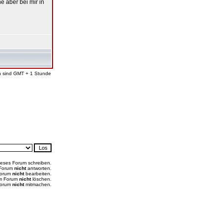
e aber bei mir in
en sind GMT + 1 Stunde
ieses Forum schreiben.
 Forum
nicht
antworten.
Forum
nicht
bearbeiten.
em Forum
nicht
löschen.
Forum
nicht
mitmachen.