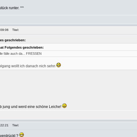
tück runter. ^^
 09:06
Titel:
es geschrieben:
hat Folgendes geschrieben:
alle fälle auch da... FRESSEN
hlgang wollt ich danach nich sehn
rb jung und werd eine schöne Leiche!
 22:21
Titel:
 verdrückt ?