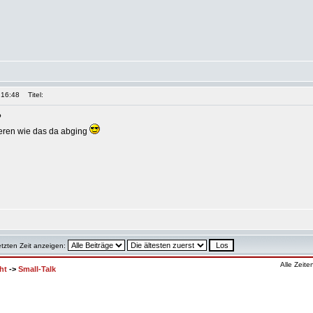
 16:48
Titel:
?
ieren wie das da abging
etzten Zeit anzeigen:
Alle Zeit
ht
->
Small-Talk