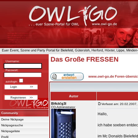
Euer Event, Szene und Party Portal für Bielefeld, Gütersloh, Herford, Höxter, Lippe, Minde
Das Große FRESSEN
Username:
Passwort:
www.owl-go.de Foren-übersic
autologin:
Autor
Bl4ck!g3l
Verfasst am: 20.02.2007,
CO-Administrator
Community
Hallo,
Deine Nickpage
ich habe soeben entdeckt
Nickpagesuche
Nickpageliste
im Mc Donalds Bielefeld
Profil