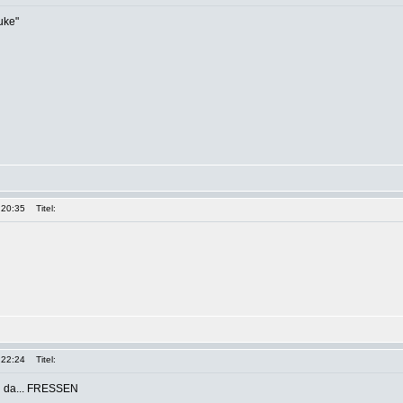
uke"
 20:35
Titel:
 22:24
Titel:
ch da... FRESSEN