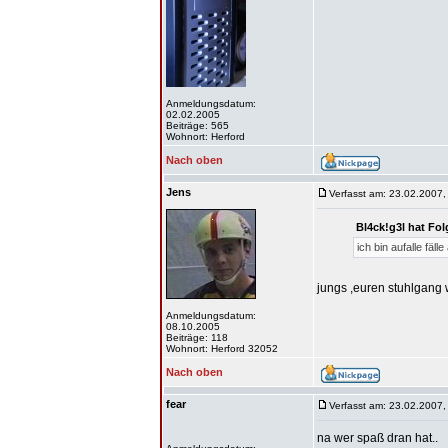
Anmeldungsdatum:
02.02.2005
Beiträge: 565
Wohnort: Herford
Nach oben
Jens
Verfasst am: 23.02.2007,
Bl4ck!g3l hat Fo
ich bin aufalle fäl
jungs ,euren stuhlgang 
Anmeldungsdatum:
08.10.2005
Beiträge: 118
Wohnort: Herford 32052
Nach oben
fear
Verfasst am: 23.02.2007,
na wer spaß dran hat..