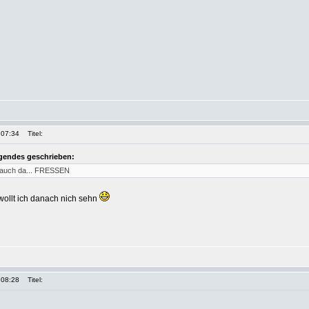
 07:34
Titel:
lgendes geschrieben:
le auch da... FRESSEN
wollt ich danach nich sehn
 08:28
Titel: