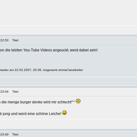
 22:53
Titel:
chon die letzten You-Tube Videos angeuckt, werd dabei sein!
master am 22.02.2007, 20:36, insgesamt einmal bearbeitet
 23:04
Titel:
n die menge burger denke wird mir schlecht^^
rb jung und werd eine schöne Leiche!
 23:40
Titel: