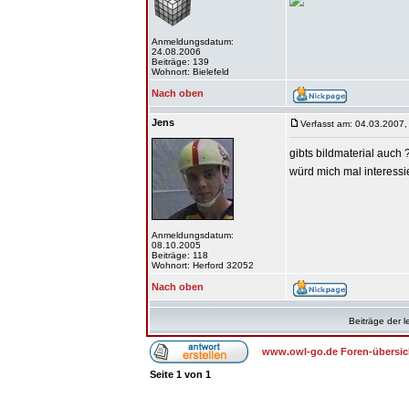
Anmeldungsdatum:
24.08.2006
Beiträge: 139
Wohnort: Bielefeld
Nach oben
Jens
Verfasst am: 04.03.2007,
gibts bildmaterial auch 
würd mich mal interess
Anmeldungsdatum:
08.10.2005
Beiträge: 118
Wohnort: Herford 32052
Nach oben
Beiträge der l
www.owl-go.de Foren-übersic
Seite
1
von
1