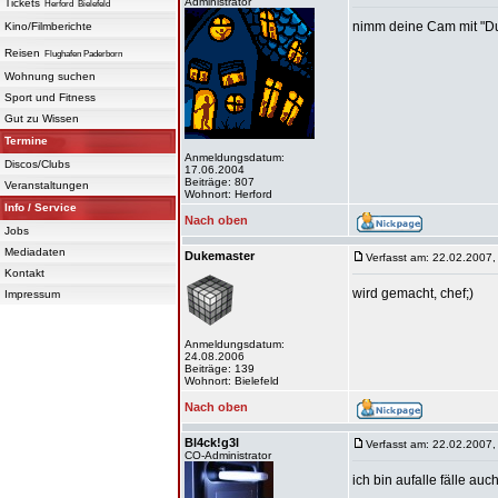
Administrator
Tickets
Herford
Bielefeld
nimm deine Cam mit "D
Kino/Filmberichte
Reisen
Flughafen Paderborn
Wohnung suchen
Sport und Fitness
Gut zu Wissen
Termine
Anmeldungsdatum:
Discos/Clubs
17.06.2004
Beiträge: 807
Veranstaltungen
Wohnort: Herford
Info / Service
Nach oben
Jobs
Mediadaten
Dukemaster
Verfasst am: 22.02.2007,
Kontakt
wird gemacht, chef;)
Impressum
Anmeldungsdatum:
24.08.2006
Beiträge: 139
Wohnort: Bielefeld
Nach oben
Bl4ck!g3l
Verfasst am: 22.02.2007,
CO-Administrator
ich bin aufalle fälle au