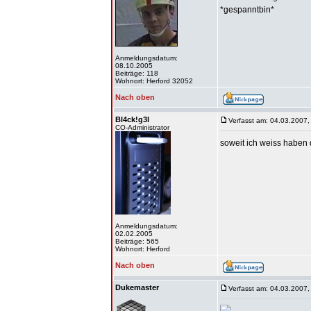
*gespanntbin*
Anmeldungsdatum:
08.10.2005
Beiträge: 118
Wohnort: Herford 32052
Nach oben
Bl4ck!g3l
Verfasst am: 04.03.2007,
CO-Administrator
soweit ich weiss haben 
Anmeldungsdatum:
02.02.2005
Beiträge: 565
Wohnort: Herford
Nach oben
Dukemaster
Verfasst am: 04.03.2007,