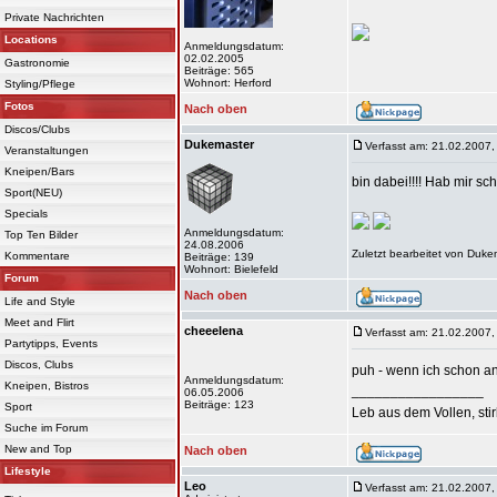
Private Nachrichten
Locations
Anmeldungsdatum:
02.02.2005
Gastronomie
Beiträge: 565
Wohnort: Herford
Styling/Pflege
Fotos
Nach oben
Discos/Clubs
Dukemaster
Verfasst am: 21.02.2007,
Veranstaltungen
Kneipen/Bars
bin dabei!!!! Hab mir s
Sport(NEU)
Specials
Anmeldungsdatum:
Top Ten Bilder
24.08.2006
Zuletzt bearbeitet von Duke
Kommentare
Beiträge: 139
Wohnort: Bielefeld
Forum
Nach oben
Life and Style
Meet and Flirt
cheeelena
Verfasst am: 21.02.2007,
Partytipps, Events
Discos, Clubs
puh - wenn ich schon a
Anmeldungsdatum:
Kneipen, Bistros
_________________
06.05.2006
Beiträge: 123
Sport
Leb aus dem Vollen, sti
Suche im Forum
New and Top
Nach oben
Lifestyle
Leo
Verfasst am: 21.02.2007,