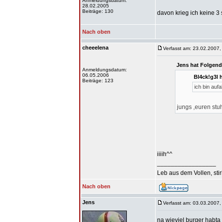
Anmeldungsdatum:
28.02.2005
Beiträge: 130
davon krieg ich keine 3 s
Nach oben
cheeelena
Verfasst am: 23.02.2007,
Jens hat Folgend
Anmeldungsdatum:
06.05.2006
Bl4ck!g3l 
Beiträge: 123
ich bin auf
jungs ,euren stu
iiiih^^
_________________
Leb aus dem Vollen, sti
Nach oben
Jens
Verfasst am: 03.03.2007,
na wieviel burger habta