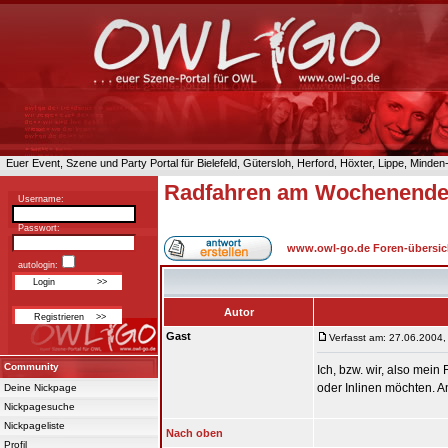
Euer Event, Szene und Party Portal für Bielefeld, Gütersloh, Herford, Höxter, Lippe, Minde
Radfahren am Wochenend
Username:
Passwort:
www.owl-go.de Foren-übersic
autologin:
Autor
Gast
Verfasst am: 27.06.2004,
Community
Ich, bzw. wir, also mei
oder Inlinen möchten. 
Deine Nickpage
Nickpagesuche
Nickpageliste
Nach oben
Profil