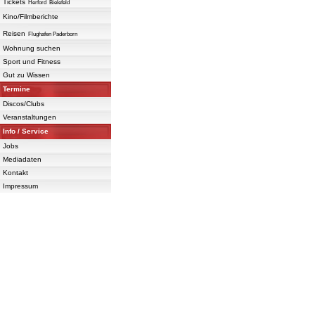
Tickets
Herford
Bielefeld
Kino/Filmberichte
Reisen
Flughafen Paderborn
Wohnung suchen
Sport und Fitness
Gut zu Wissen
Termine
Discos/Clubs
Veranstaltungen
Info / Service
Jobs
Mediadaten
Kontakt
Impressum