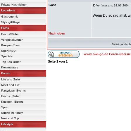
Private Nachrichten
Gast
Verfasst am: 28.06.2004,
Locations
Wenn Du so radfähst, wie
Gastronomie
Styling/Pflege
Fotos
Nach oben
Discos/Clubs
Veranstaltungen
Beiträge der l
Kneipen/Bars
Sport(NEU)
www.owl-go.de Foren-übersic
Specials
Seite
1
von
1
Top Ten Bilder
Kommentare
Forum
Life and Style
Meet and Flirt
Partytipps, Events
Discos, Clubs
Kneipen, Bistros
Sport
Suche im Forum
New and Top
Lifestyle